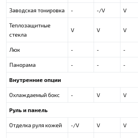
Заводская тонировка
-
-/V
V
Теплозащитные
V
V
V
стекла
Люк
-
-
-
Панорама
-
-
-
Внутренние опции
Охлаждаемый бокс
-
V
V
Руль и панель
Отделка руля кожей
-/V
V
V