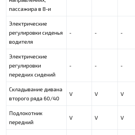
пассажира в 8-и
Электрические
регулировки сиденья
-
-
-
водителя
Электрические
регулировки
-
-
-
передних сидений
Складывание дивана
V
V
V
второго ряда 60/40
Подлокотник
V
V
V
передний