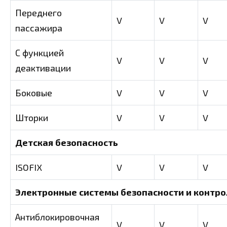
Переднего
V
V
V
пассажира
С функцией
V
V
V
деактивации
Боковые
V
V
V
Шторки
V
V
V
Детская безопасность
ISOFIX
V
V
V
Электронные системы безопасности и контро
Антиблокировочная
V
V
V