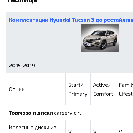
Комплектации Hyundai Tucson 3 до рестайлин
2015-2019
Start/
Active/
Famil
Опции
Primary
Comfort
Lifest
Тормоза и диски
carservic.ru
Колесные диски из
V
V
V