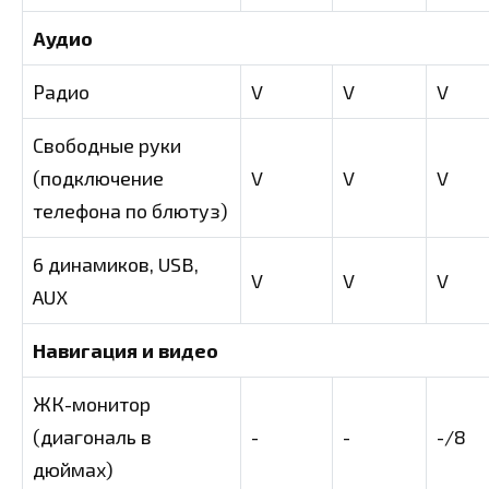
Аудио
Радио
V
V
V
Свободные руки
(подключение
V
V
V
телефона по блютуз)
6 динамиков, USB,
V
V
V
AUX
Навигация и видео
ЖК-монитор
(диагональ в
-
-
-/8
дюймах)