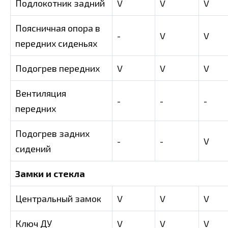
Подлокотник задний
V
V
V
Поясничная опора в
-
V
V
передних сиденьях
Подогрев передних
V
V
V
Вентиляция
-
-
-
передних
Подогрев задних
-
-
V
сидений
Замки и стекла
Центральный замок
V
V
V
Ключ ДУ
V
V
V