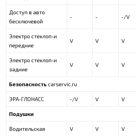
Доступ в авто
-
-
-/V
бесключевой
Электро стеклоп-и
V
V
V
передние
Электро стеклоп-и
V
V
V
задние
Безопасность
carservic.ru
ЭРА-ГЛОНАСС
-/V
V
V
Подушки
Водительская
V
V
V