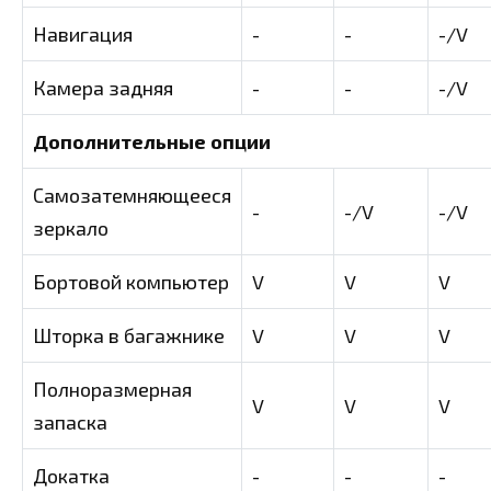
Навигация
-
-
-/V
Камера задняя
-
-
-/V
Дополнительные опции
Самозатемняющееся
-
-/V
-/V
зеркало
Бортовой компьютер
V
V
V
Шторка в багажнике
V
V
V
Полноразмерная
V
V
V
запаска
Докатка
-
-
-