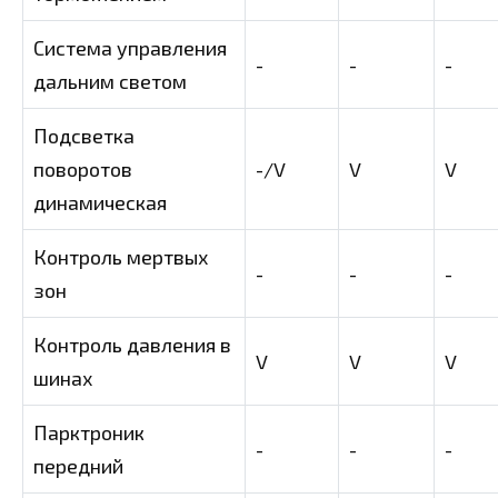
Система управления
-
-
-
дальним светом
Подсветка
поворотов
-/V
V
V
динамическая
Контроль мертвых
-
-
-
зон
Контроль давления в
V
V
V
шинах
Парктроник
-
-
-
передний