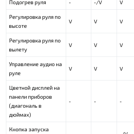
Подогрев руля
-
-/V
V
Регулировка руля по
V
V
V
высоте
Регулировка руля по
V
V
V
вылету
Управление аудио на
V
V
V
руле
Цветной дисплей на
панели приборов
-
-
-
(диагональ в
дюймах)
Кнопка запуска
-
-
-/V