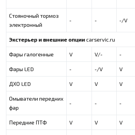
Стояночный тормоз
-
-
-/V
электронный
Экстерьер и внешние опции
carservic.ru
Фары галогенные
V
V/-
-
Фары LED
-
-/V
V
ДХО LED
V
V
V
Омыватели передних
-
-
-
фар
Передние ПТФ
V
V
V