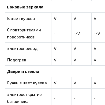
Боковые зеркала
В цвет кузова
V
V
V
С повторителями
-
-/V
-/V
поворотников
Электропривод
V
V
V
Подогрев
V
V
V
Двери и стекла
Ручки в цвет кузова
V
V
V
Электрооткрытие
-
-
-
багажника