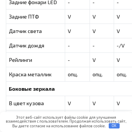
Задние фонари LED
-
-
-
Задние ПТФ
V
V
V
Датчик света
V
V
V
Датчик дождя
-
-
-/V
Рейлинги
-
V
V
Краска металлик
опц.
опц.
опц.
Боковые зеркала
В цвет кузова
V
V
V
С повторителями
Этот веб-сайт использует файлы cookie для улучшения
взаимодействия с пользователем. Продолжая использовать сайт,
-
-/V
V
поворотников
Вы даете согласие на использование файлов cookie.
OK