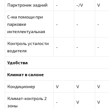
Парктроник задний
-
-/V
V
С-ма помощи при
парковке
-
-
-
интеллектуальная
Контроль усталости
-
-
-
водителя
Удобства
Климат в салоне
Кондиционер
V
V
V
Климат-контроль 2
-
V
V
зоны