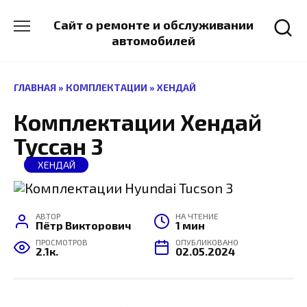
Перейти
к
Сайт о ремонте и обслуживании
содержанию
автомобилей
ГЛАВНАЯ
»
КОМПЛЕКТАЦИИ
»
ХЕНДАЙ
Комплектации Хендай
Туссан 3
ХЕНДАЙ
АВТОР
НА ЧТЕНИЕ
Пётр Викторович
1 мин
ПРОСМОТРОВ
ОПУБЛИКОВАНО
2.1к.
02.05.2024