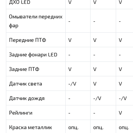
ДХО LED
V
V
V
Омыватели передних
-
-
-
фар
Передние ПТФ
V
V
V
Задние фонари LED
-
-
-
Задние ПТФ
V
V
V
Датчик света
-/V
V
V
Датчик дождя
-
-/V
-/V
Рейлинги
-
-
V
Краска металлик
опц.
опц.
опц.