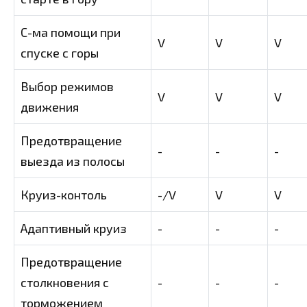
С-ма помощи при
V
V
V
спуске с горы
Выбор режимов
V
V
V
движения
Предотвращение
-
-
-
выезда из полосы
Круиз-контоль
-/V
V
V
Адаптивный круиз
-
-
-
Предотвращение
столкновения с
-
-
-
торможением