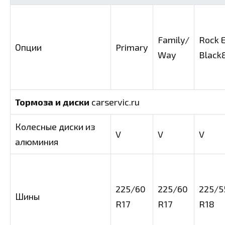
Family/
Rock E
Опции
Primary
Way
Black
Тормоза и диски
carservic.ru
Колесные диски из
V
V
V
алюминия
225/60
225/60
225/5
Шины
R17
R17
R18