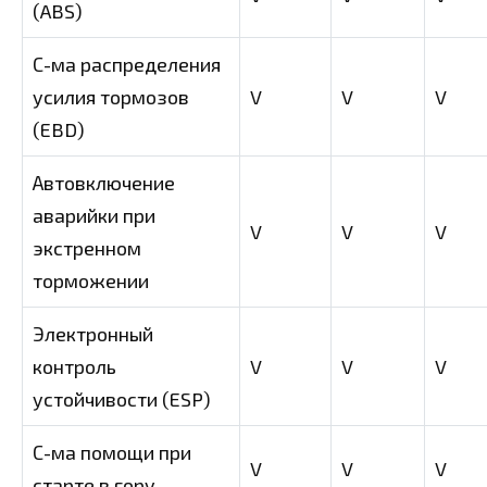
(ABS)
С-ма распределения
усилия тормозов
V
V
V
(EBD)
Автовключение
аварийки при
V
V
V
экстренном
торможении
Электронный
контроль
V
V
V
устойчивости (ESP)
С-ма помощи при
V
V
V
старте в гору