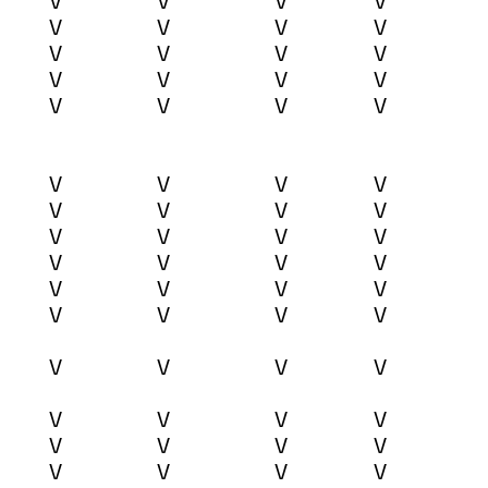
V
V
V
V
V
V
V
V
V
V
V
V
V
V
V
V
V
V
V
V
V
V
V
V
V
V
V
V
V
V
V
V
V
V
V
V
V
V
V
V
V
V
V
V
V
V
V
V
V
V
V
V
V
V
V
V
V
V
V
V