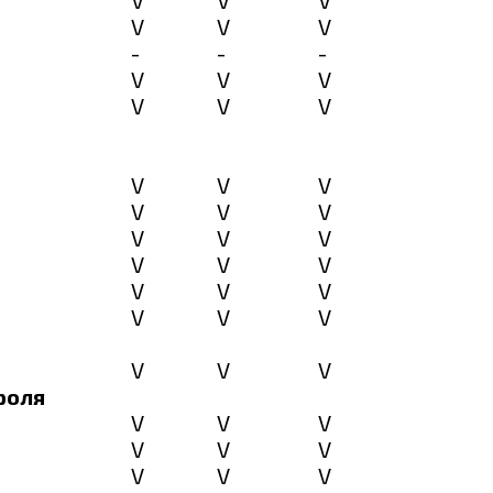
V
V
V
V
V
V
-
-
-
V
V
V
V
V
V
V
V
V
V
V
V
V
V
V
V
V
V
V
V
V
V
V
V
V
V
V
роля
V
V
V
V
V
V
V
V
V