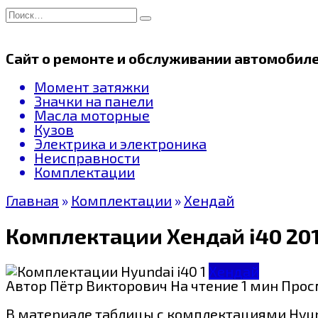
Перейти
Search
к
for:
содержанию
Сайт о ремонте и обслуживании автомобил
Момент затяжки
Значки на панели
Масла моторные
Кузов
Электрика и электроника
Неисправности
Комплектации
Главная
»
Комплектации
»
Хендай
Комплектации Хендай i40 201
Хендай
Автор
Пётр Викторович
На чтение
1 мин
Прос
В материале таблицы с комплектациями Hyundai