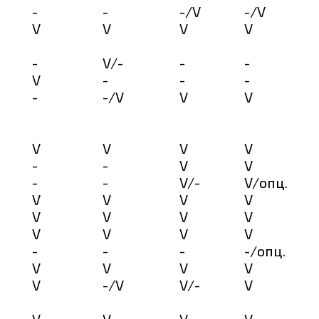
-
-
-/V
-/V
V
V
V
V
-
V/-
-
-
V
-
-
-
-
-/V
V
V
V
V
V
V
-
-
V
V
-
-
V/-
V/опц.
V
V
V
V
V
V
V
V
V
V
V
V
-
-
-
-/опц.
V
V
V
V
V
-/V
V/-
V