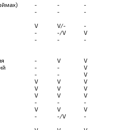
юймах)
-
-
-
-
-
-
V
V/-
-
-
-/V
V
-
-
-
ля
-
V
V
ий
-
-
V
-
-
V
V
V
V
V
V
V
V
V
V
-
-
-
V
V
V
-
-/V
-