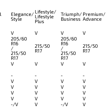
Lifestyle/
l
Elegance/
Triumph/
Premium/
Lifestyle
Style
Business
Advance
Plus
V
V
V
V
205/60
205/60
R16
R16
215/50
215/50
/
/
R17
R17
215/50
215/50
R17
R17
V
V
V
V
-
-
-
-
V
V
V
V
V
V
V
V
V
V
V
V
V
V
V
V
-/V
V
-/V
V