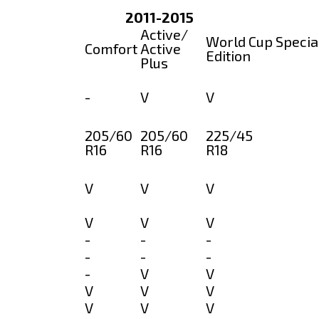
2011-2015
Active/
World Cup Specia
Comfort
Active
Edition
Plus
-
V
V
205/60
205/60
225/45
R16
R16
R18
V
V
V
V
V
V
-
-
-
-
-
-
-
V
V
V
V
V
V
V
V