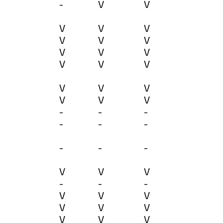
-
V
V
V
V
V
V
V
V
V
V
V
V
V
V
V
V
V
V
V
V
-
-
-
-
-
-
-
-
-
V
V
V
-
-
-
V
V
V
V
V
V
V
V
V