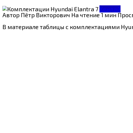
Хендай
Автор
Пётр Викторович
На чтение
1 мин
Прос
В материале таблицы с комплектациями Hyund