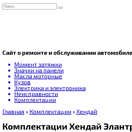
Перейти
Search
к
for:
содержанию
Сайт о ремонте и обслуживании автомобил
Момент затяжки
Значки на панели
Масла моторные
Кузов
Электрика и электроника
Неисправности
Комплектации
Главная
»
Комплектации
»
Хендай
Комплектации Хендай Элантр