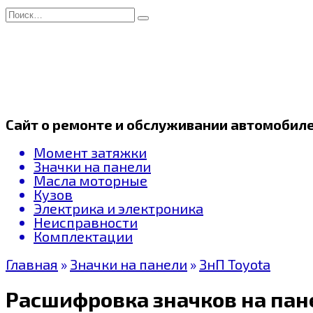
Перейти
Search
к
for:
содержанию
Сайт о ремонте и обслуживании автомобил
Момент затяжки
Значки на панели
Масла моторные
Кузов
Электрика и электроника
Неисправности
Комплектации
Главная
»
Значки на панели
»
ЗнП Toyota
Расшифровка значков на пане