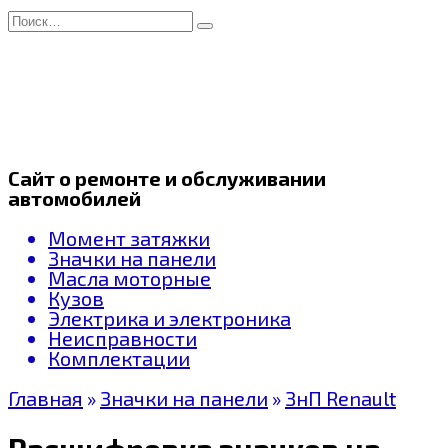
Перейти
Search
к
for:
содержанию
Сайт о ремонте и обслуживании
автомобилей
Момент затяжки
Значки на панели
Масла моторные
Кузов
Электрика и электроника
Неисправности
Комплектации
Главная
»
Значки на панели
»
ЗнП Renault
Расшифровка значков на