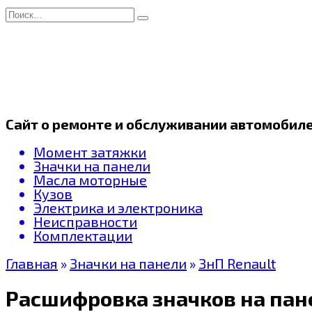
Перейти
Search
к
for:
содержанию
Сайт о ремонте и обслуживании автомобил
Момент затяжки
Значки на панели
Масла моторные
Кузов
Электрика и электроника
Неисправности
Комплектации
Главная
»
Значки на панели
»
ЗнП Renault
Расшифровка значков на пане