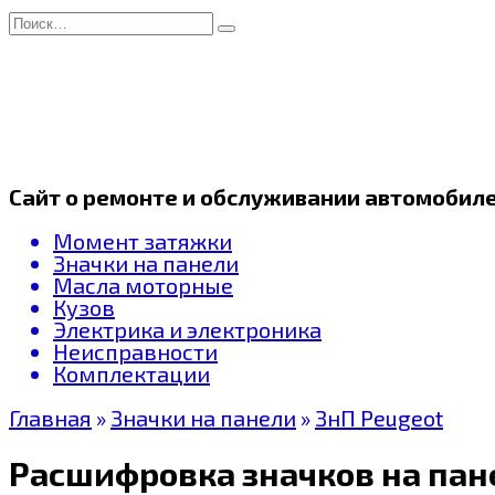
Перейти
Search
к
for:
содержанию
Сайт о ремонте и обслуживании автомобил
Момент затяжки
Значки на панели
Масла моторные
Кузов
Электрика и электроника
Неисправности
Комплектации
Главная
»
Значки на панели
»
ЗнП Peugeot
Расшифровка значков на пане