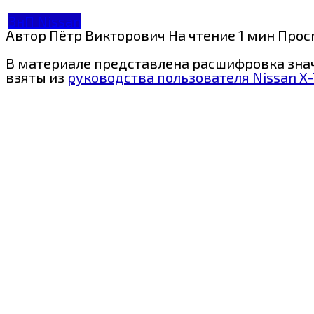
ЗнП Nissan
Автор
Пётр Викторович
На чтение
1 мин
Прос
В материале представлена расшифровка значк
взяты из
руководства пользователя Nissan X-T