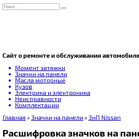
Перейти
Search
к
for:
содержанию
Сайт о ремонте и обслуживании автомобил
Момент затяжки
Значки на панели
Масла моторные
Кузов
Электрика и электроника
Неисправности
Комплектации
Главная
»
Значки на панели
»
ЗнП Nissan
Расшифровка значков на пане