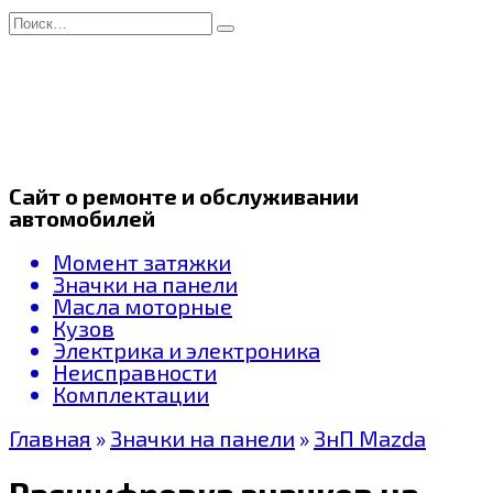
Перейти
Search
к
for:
содержанию
Сайт о ремонте и обслуживании
автомобилей
Момент затяжки
Значки на панели
Масла моторные
Кузов
Электрика и электроника
Неисправности
Комплектации
Главная
»
Значки на панели
»
ЗнП Mazda
Расшифровка значков на