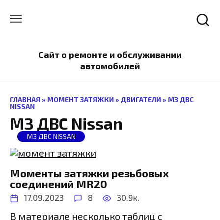
Перейти
к
содержанию
Сайт о ремонте и обслуживании
автомобилей
ГЛАВНАЯ
»
МОМЕНТ ЗАТЯЖКИ
»
ДВИГАТЕЛИ
»
МЗ ДВС
NISSAN
МЗ ДВС Nissan
МЗ ДВС NISSAN
Моменты затяжки резьбовых
соединений MR20
17.09.2023
8
30.9к.
В материале несколько таблиц с