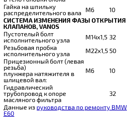
Гайка на шпильку
М6
10
распределительного вала
СИСТЕМА ИЗМЕНЕНИЯ ФАЗЫ ОТКРЫТИЯ
КЛАПАНОВ, VANOS
Пустотелый болт
М14х1,5
32
исполнительного узла
Резьбовая пробка
М22х1,5
50
исполнительного узла
Прицезионный болт (левая
резьба)
М6
10
плунжера натяжителя в
шлицевой вал:
Гидравлический
трубопровод к опоре
32
масляного фильтра
Данные из
руководства по ремонту BMW
E60