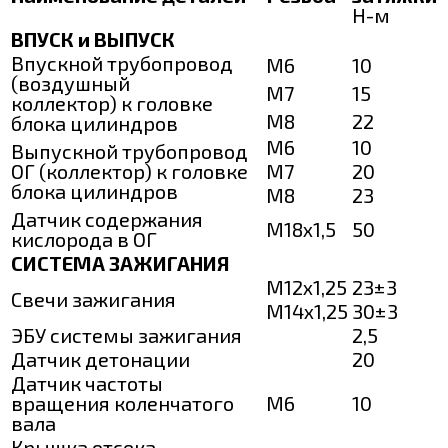
Н-м
ВПУСК и ВЫПУСК
Впускной трубопровод
М6
10
(воздушный
М7
15
коллектор) к головке
М8
22
блока цилиндров
М6
10
Выпускной трубопровод
ОГ (коллектор) к головке
М7
20
блока цилиндров
М8
23
Датчик содержания
М18х1,5
50
кислорода в ОГ
СИСТЕМА ЗАЖИГАНИЯ
М12х1,25
23±3
Свечи зажигания
М14х1,25
30±3
ЭБУ системы зажигания
2,5
Датчик детонации
20
Датчик частоты
вращения коленчатого
М6
10
вала
Крышка отсека