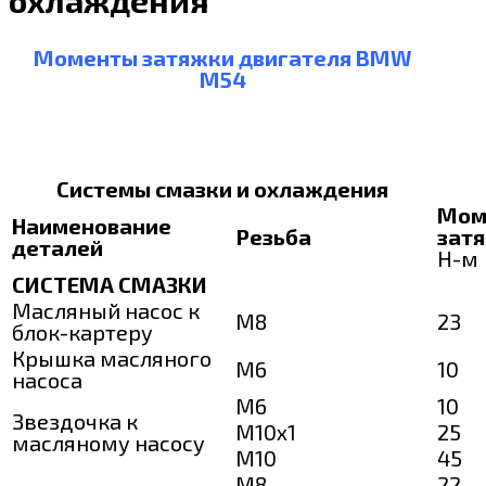
охлаждения
Моменты затяжки двигателя BMW
M54
Системы смазки и охлаждения
Мом
Наименование
Резьба
зат
деталей
Н-м
СИСТЕМА СМАЗКИ
Масляный насос к
М8
23
блок-картеру
Крышка масляного
М6
10
насоса
М6
10
Звездочка к
М10х1
25
масляному насосу
М10
45
М8
22