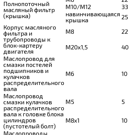
Полнопоточный
М10/М12
33
масляный фильтр
навинчивающаяся
(крышка)
25
крышка
Корпус масляного
М8
22
фильтра и
трубопроводы к
блок-картеру
М20х1,5
40
двигателя
Маслопровод для
смазки постелей
подшипников и
М6
10
кулачков
распределительного
вала
Маслопровод
М5
5
смазки кулачков
распределительного
вала к головке блока
цилиндров
М8х1
10
(пустотелый болт)
Маслопроводы