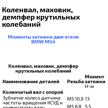
Коленвал, маховик,
демпфер крутильных
колебаний
Моменты затяжки двигателя
BMW M54
Коленвал, маховик, демпфер
крутильных колебаний
Момент
Наименование деталей
Резьба
затяжки
Н-м
Коленчатый вал с опорой
Зубчатое колесо датчика
М5 10,9
13
частоты вращения КСУД к
М5 8,8
5,5
коленчатому валу