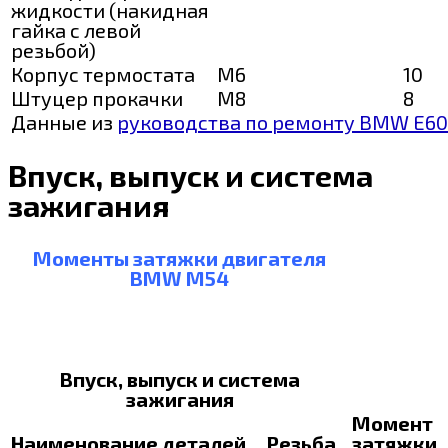
жидкости (накидная
гайка с левой
резьбой)
Корпус термостата
М6
10
Штуцер прокачки
М8
8
Данные из
руководства по ремонту BMW E60
Впуск, выпуск и система
зажигания
Моменты затяжки двигателя
BMW M54
Впуск, выпуск и система
зажигания
Момент
Наименование деталей
Резьба
затяжки