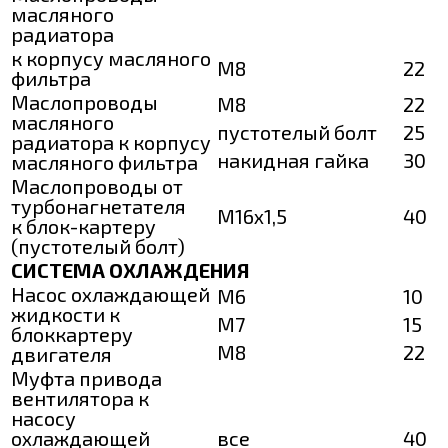
масляного
радиатора
к корпусу масляного
М8
22
фильтра
Маслопроводы
М8
22
масляного
пустотелый болт
25
радиатора к корпусу
накидная гайка
30
масляного фильтра
Маслопроводы от
турбонагнетателя
М16х1,5
40
к блок-картеру
(пустотелый болт)
СИСТЕМА ОХЛАЖДЕНИЯ
Насос охлаждающей
М6
10
жидкости к
М7
15
блоккартеру
М8
22
двигателя
Муфта привода
вентилятора к
насосу
охлаждающей
все
40