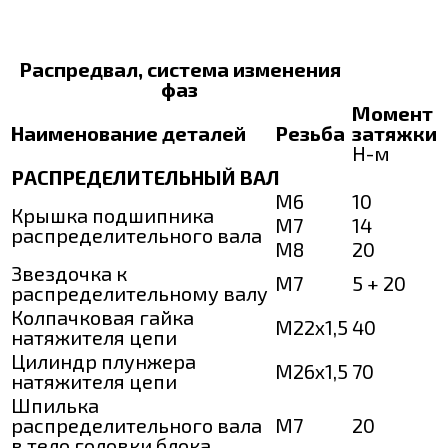
Распредвал, система изменения
фаз
Момент
Наименование деталей
Резьба
затяжки
Н-м
РАСПРЕДЕЛИТЕЛЬНЫЙ ВАЛ
М6
10
Крышка подшипника
М7
14
распределительного вала
М8
20
Звездочка к
М7
5 + 20
распределительному валу
Колпачковая гайка
М22х1,5
40
натяжителя цепи
Цилиндр плунжера
М26х1,5
70
натяжителя цепи
Шпилька
распределительного вала
М7
20
в тело головки блока