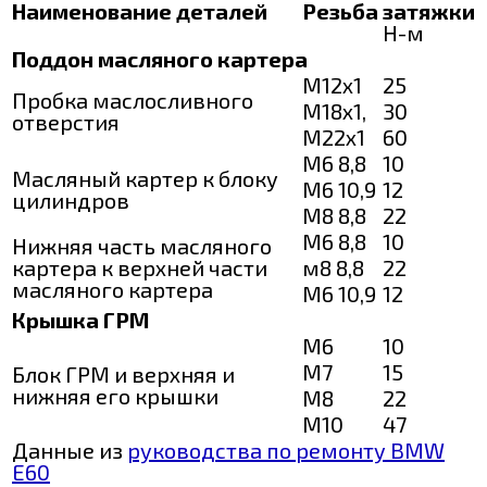
Наименование деталей
Резьба
затяжки
Н-м
Поддон масляного картера
М12х1
25
Пробка маслосливного
М18х1,
30
отверстия
М22х1
60
М6 8,8
10
Масляный картер к блоку
М6 10,9
12
цилиндров
М8 8,8
22
М6 8,8
10
Нижняя часть масляного
картера к верхней части
м8 8,8
22
масляного картера
М6 10,9
12
Крышка ГРМ
М6
10
М7
15
Блок ГРМ и верхняя и
нижняя его крышки
М8
22
М10
47
Данные из
руководства по ремонту BMW
E60