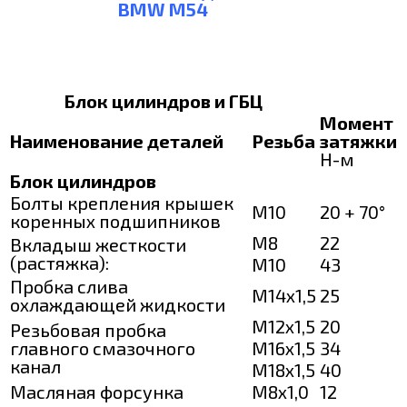
BMW M54
Блок цилиндров и ГБЦ
Момент
Наименование деталей
Резьба
затяжки
Н-м
Блок цилиндров
Болты крепления крышек
М10
20 + 70°
коренных подшипников
М8
22
Вкладыш жесткости
(растяжка):
М10
43
Пробка слива
М14х1,5
25
охлаждающей жидкости
М12х1,5
20
Резьбовая пробка
главного смазочного
М16х1,5
34
канал
М18х1,5
40
Масляная форсунка
М8х1,0
12