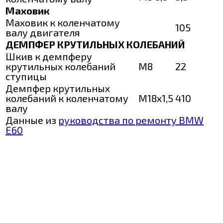
Маховик
Маховик к коленчатому
105
валу двигателя
ДЕМПФЕР КРУТИЛЬНЫХ КОЛЕБАНИЙ
Шкив к демпферу
крутильных колебаний
М8
22
ступицы
Демпфер крутильных
колебаний к коленчатому
М18х1,5
410
валу
Данные из
руководства по ремонту BMW
E60