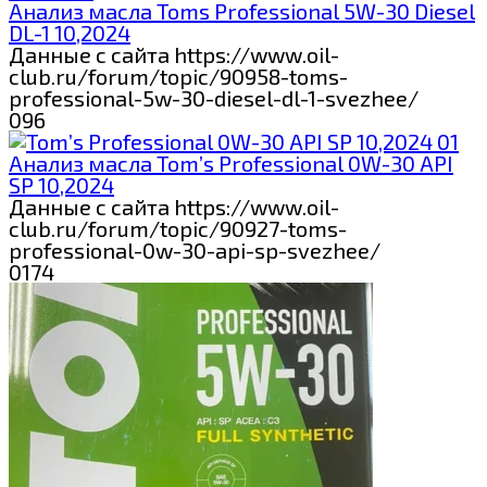
Анализ масла Toms Professional 5W-30 Diesel
DL-1 10,2024
Данные с сайта https://www.oil-
club.ru/forum/topic/90958-toms-
professional-5w-30-diesel-dl-1-svezhee/
0
96
Анализ масла Tom’s Professional 0W-30 API
SP 10,2024
Данные с сайта https://www.oil-
club.ru/forum/topic/90927-toms-
professional-0w-30-api-sp-svezhee/
0
174