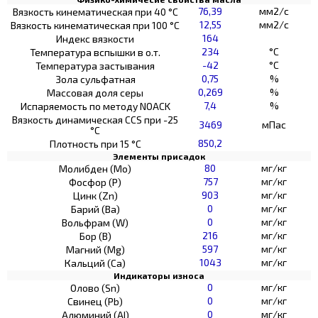
76,39
мм2/с
Вязкость кинематическая при 40 °С
12,55
мм2/с
Вязкость кинематическая при 100 °С
164
Индекс вязкости
234
°C
Температура вспышки в о.т.
-42
°C
Температура застывания
0,75
%
Зола сульфатная
0,269
%
Массовая доля серы
7,4
%
Испаряемость по методу NOACK
Вязкость динамическая CCS при -25
3469
мПас
°С
850,2
Плотность при 15 °C
Элементы присадок
80
мг/кг
Молибден (Мо)
757
мг/кг
Фосфор (Р)
903
мг/кг
Цинк (Zn)
0
мг/кг
Барий (Ва)
0
мг/кг
Вольфрам (W)
216
мг/кг
Бор (В)
597
мг/кг
Магний (Mg)
1043
мг/кг
Кальций (Са)
Индикаторы износа
0
мг/кг
Олово (Sn)
0
мг/кг
Свинец (Pb)
0
мг/кг
Алюминий (AI)