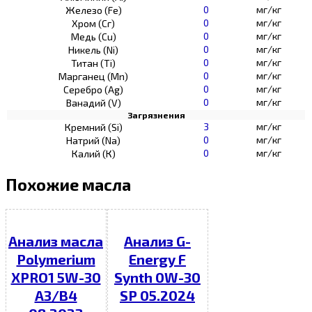
0
мг/кг
Железо (Fe)
0
мг/кг
Хром (Сг)
0
мг/кг
Медь (Cu)
0
мг/кг
Никель (Ni)
0
мг/кг
Титан (Ti)
0
мг/кг
Марганец (Mn)
0
мг/кг
Серебро (Ag)
0
мг/кг
Ванадий (V)
Загрязнения
3
мг/кг
Кремний (Si)
0
мг/кг
Натрий (Na)
0
мг/кг
Калий (К)
Похожие масла
Анализ масла
Анализ G-
Polymerium
Energy F
XPRO1 5W-30
Synth 0W-30
A3/B4
SP 05.2024