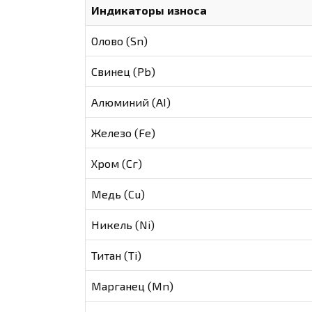
Индикаторы износа
Олово (Sn)
Свинец (Pb)
Алюминий (AI)
Железо (Fe)
Хром (Сг)
Медь (Cu)
Никель (Ni)
Титан (Ti)
Марганец (Mn)