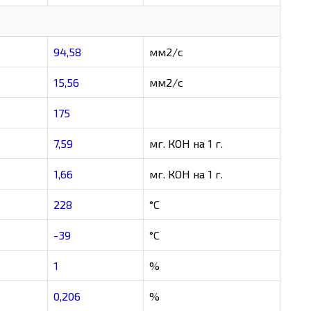
94,58
мм2/с
15,56
мм2/с
175
7,59
мг. КОН на 1 г.
1,66
мг. КОН на 1 г.
228
°C
-39
°C
1
%
0,206
%