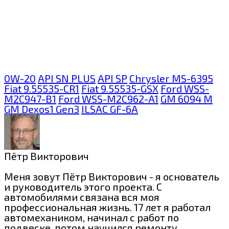
0W-20
API SN PLUS
API SP
Chrysler MS-6395
Fiat 9.55535-CR1
Fiat 9.55535-GSX
Ford WSS-
M2C947-B1
Ford WSS-M2C962-A1
GM 6094 M
GM Dexos1 Gen3
ILSAC GF-6A
Пётр Викторович
Меня зовут Пётр Викторович - я основатель
и руководитель этого проекта. С
автомобилями связана вся моя
профессиональная жизнь. 17 лет я работал
автомехаником, начинал с работ по
подвеске, потом научился ремонту