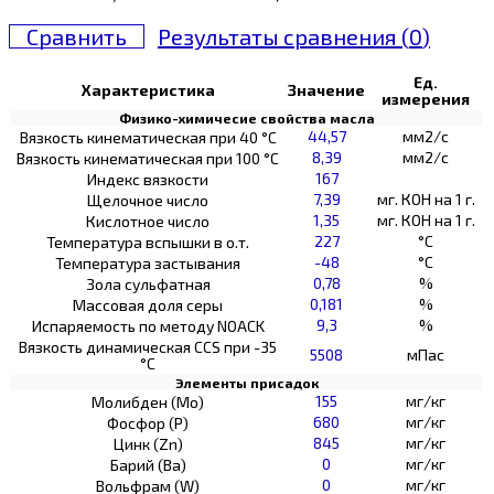
Сравнить
Результаты сравнения (
0
)
Ед.
Характеристика
Значение
измерения
Физико-химичесие свойства масла
44,57
мм2/с
Вязкость кинематическая при 40 °С
8,39
мм2/с
Вязкость кинематическая при 100 °С
167
Индекс вязкости
7,39
мг. КОН на 1 г.
Щелочное число
1,35
мг. КОН на 1 г.
Кислотное число
227
°C
Температура вспышки в о.т.
-48
°C
Температура застывания
0,78
%
Зола сульфатная
0,181
%
Массовая доля серы
9,3
%
Испаряемость по методу NOACK
Вязкость динамическая CCS при -35
5508
мПас
°С
Элементы присадок
155
мг/кг
Молибден (Мо)
680
мг/кг
Фосфор (Р)
845
мг/кг
Цинк (Zn)
0
мг/кг
Барий (Ва)
0
мг/кг
Вольфрам (W)