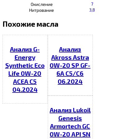
7
Окисление
3,8
Нитрование
Похожие масла
Анализ G-
Анализ
Energy
Akross Astra
Synthetic Eco
0W-20 SP GF-
Life 0W-20
6A C5/C6
ACEA C5
06.2024
04.2024
Анализ Lukoil
Genesis
Armortech GC
0W-20 API SN