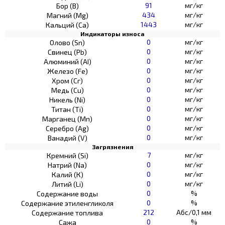
91
мг/кг
Бор (В)
434
мг/кг
Магний (Mg)
1443
мг/кг
Кальций (Са)
Индикаторы износа
0
мг/кг
Олово (Sn)
0
мг/кг
Свинец (Pb)
0
мг/кг
Алюминий (AI)
0
мг/кг
Железо (Fe)
0
мг/кг
Хром (Сг)
0
мг/кг
Медь (Cu)
0
мг/кг
Никель (Ni)
0
мг/кг
Титан (Ti)
0
мг/кг
Марганец (Mn)
0
мг/кг
Серебро (Ag)
0
мг/кг
Ванадий (V)
Загрязнения
7
мг/кг
Кремний (Si)
0
мг/кг
Натрий (Na)
0
мг/кг
Калий (К)
0
мг/кг
Литий (Li)
0
%
Содержание воды
0
%
Содержание этиленгликоля
212
Абс/0,1 мм
Содержание топлива
0
%
Сажа