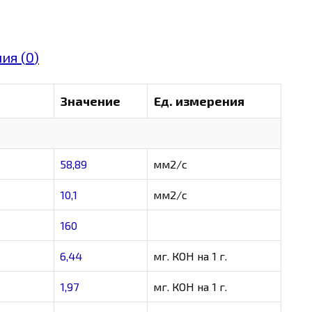
ия (
0
)
Значение
Ед. измерения
58,89
мм2/с
10,1
мм2/с
160
6,44
мг. КОН на 1 г.
1,97
мг. КОН на 1 г.