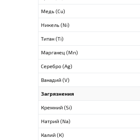
Медь (Cu)
Никель (Ni)
Титан (Ti)
Марганец (Mn)
Серебро (Ag)
Ванадий (V)
Загрязнения
Кремний (Si)
Натрий (Na)
Калий (К)