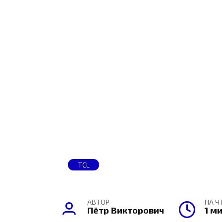
TCL
АВТОР
НА Ч
Пётр Викторович
1 м