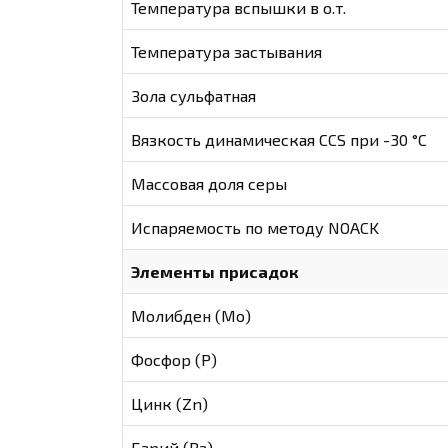
Температура вспышки в о.т.
Температура застывания
Зола сульфатная
Вязкость динамическая CCS при -30 °С
Массовая доля серы
Испаряемость по методу NOACK
Элементы присадок
Молибден (Мо)
Фосфор (Р)
Цинк (Zn)
Барий (Ва)