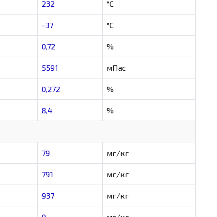
232
°C
-37
°C
0,72
%
5591
мПас
0,272
%
8,4
%
79
мг/кг
791
мг/кг
937
мг/кг
0
мг/кг