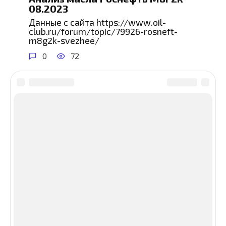
08.2023
Данные с сайта https://www.oil-
club.ru/forum/topic/79926-rosneft-
m8g2k-svezhee/
0
72
© 2026 сайт об обслуживании автомобилей
О сайте
-
Карта сайта
-
Политика
конфиденциальности
-
Контакты