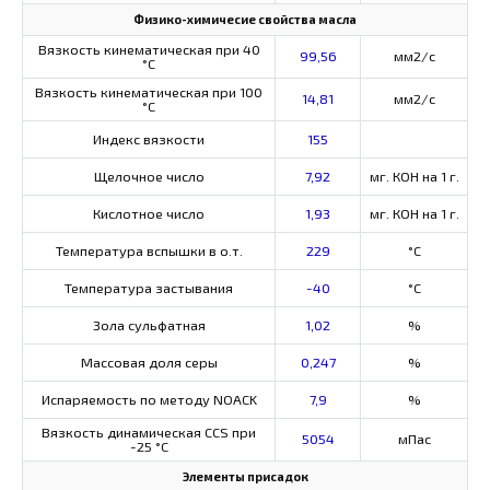
Физико-химичесие свойства масла
Вязкость кинематическая при 40
99,56
мм2/с
°С
Вязкость кинематическая при 100
14,81
мм2/с
°С
Индекс вязкости
155
Щелочное число
7,92
мг. КОН на 1 г.
Кислотное число
1,93
мг. КОН на 1 г.
Температура вспышки в о.т.
229
°C
Температура застывания
-40
°C
Зола сульфатная
1,02
%
Массовая доля серы
0,247
%
Испаряемость по методу NOACK
7,9
%
Вязкость динамическая CCS при
5054
мПас
-25 °С
Элементы присадок