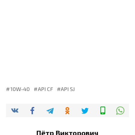
10W-40
API CF
API SJ
Пётр Викторович