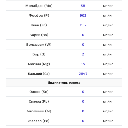
Молибден (Мо)
58
мг/кг
Фосфор (Р)
962
мг/кг
Цинк (Zn)
1137
мг/кг
Барий (Ва)
0
мг/кг
Вольфрам (W)
0
мг/кг
Бор (В)
2
мг/кг
Магний (Mg)
16
мг/кг
Кальций (Са)
2647
мг/кг
Индикаторы износа
Олово (Sn)
0
мг/кг
Свинец (Pb)
0
мг/кг
Алюминий (AI)
0
мг/кг
Железо (Fe)
0
мг/кг