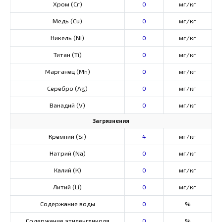
Хром (Сг)
0
мг/кг
Медь (Cu)
0
мг/кг
Никель (Ni)
0
мг/кг
Титан (Ti)
0
мг/кг
Марганец (Mn)
0
мг/кг
Серебро (Ag)
0
мг/кг
Ванадий (V)
0
мг/кг
Загрязнения
Кремний (Si)
4
мг/кг
Натрий (Na)
0
мг/кг
Калий (К)
0
мг/кг
Литий (Li)
0
мг/кг
Содержание воды
0
%
Содержание этиленгликоля
0
%