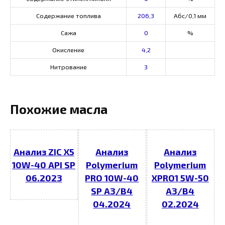
Содержание топлива
206,3
Абс/0,1 мм
Сажа
0
%
Окисление
4,2
Нитрование
3
Похожие масла
Анализ ZIC X5
Анализ
Анализ
10W-40 API SP
Polymerium
Polymerium
06.2023
PRO 10W-40
XPRO1 5W-50
SP А3/В4
A3/B4
04.2024
02.2024