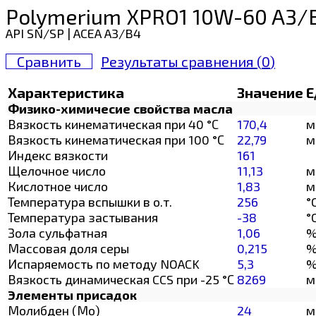
Polymerium XPRO1 10W-60 A3/
API SN/SP | ACEA A3/B4
Сравнить
Результаты сравнения (
0
)
Характеристика
Значение
Е
Физико-химичесие свойства масла
Вязкость кинематическая при 40 °С
170,4
м
Вязкость кинематическая при 100 °С
22,79
м
Индекс вязкости
161
Щелочное число
11,13
м
Кислотное число
1,83
м
Температура вспышки в о.т.
256
°
Температура застывания
-38
°
Зола сульфатная
1,06
Массовая доля серы
0,215
Испаряемость по методу NOACK
5,3
Вязкость динамическая CCS при -25 °С
8269
м
Элементы присадок
Молибден (Мо)
24
м