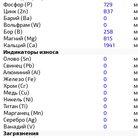
Фосфор (Р)
729
м
Цинк (Zn)
837
м
Барий (Ва)
0
м
Вольфрам (W)
0
м
Бор (В)
258
м
Магний (Mg)
815
м
Кальций (Са)
1941
м
Индикаторы износа
Олово (Sn)
0
м
Свинец (Pb)
0
м
Алюминий (AI)
0
м
Железо (Fe)
0
м
Хром (Сг)
0
м
Медь (Cu)
0
м
Никель (Ni)
0
м
Титан (Ti)
0
м
Марганец (Mn)
0
м
Серебро (Ag)
0
м
Ванадий (V)
0
м
Загрязнения