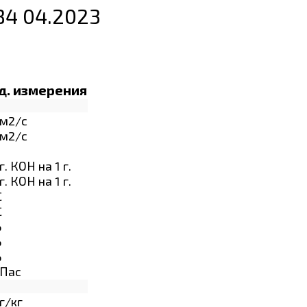
B4 04.2023
д. измерения
м2/с
м2/с
г. КОН на 1 г.
г. КОН на 1 г.
C
C
%
%
%
Пас
г/кг