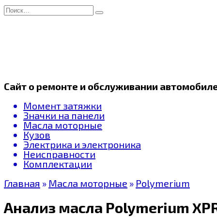
Перейти
Search
к
for:
содержанию
Сайт о ремонте и обслуживании автомобил
Момент затяжки
Значки на панели
Масла моторные
Кузов
Электрика и электроника
Неисправности
Комплектации
Главная
»
Масла моторные
»
Polymerium
Анализ масла Polymerium XPR