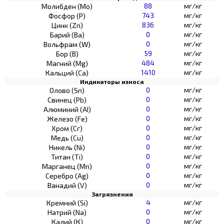
88
мг/кг
Молибден (Мо)
743
мг/кг
Фосфор (Р)
836
мг/кг
Цинк (Zn)
0
мг/кг
Барий (Ва)
0
мг/кг
Вольфрам (W)
59
мг/кг
Бор (В)
484
мг/кг
Магний (Mg)
1410
мг/кг
Кальций (Са)
Индикаторы износа
0
мг/кг
Олово (Sn)
0
мг/кг
Свинец (Pb)
0
мг/кг
Алюминий (AI)
0
мг/кг
Железо (Fe)
0
мг/кг
Хром (Сг)
0
мг/кг
Медь (Cu)
0
мг/кг
Никель (Ni)
0
мг/кг
Титан (Ti)
0
мг/кг
Марганец (Mn)
0
мг/кг
Серебро (Ag)
0
мг/кг
Ванадий (V)
Загрязнения
4
мг/кг
Кремний (Si)
0
мг/кг
Натрий (Na)
0
мг/кг
Калий (К)