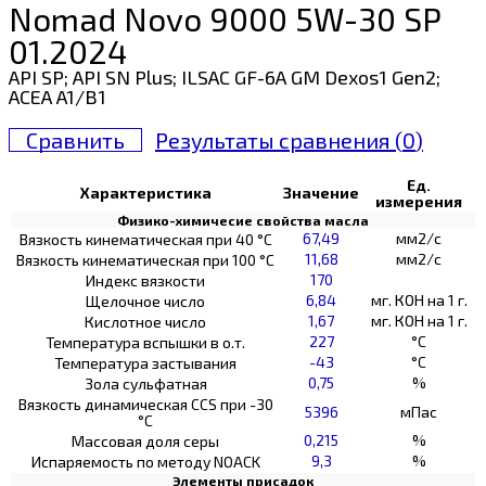
Nomad Novo 9000 5W-30 SP
01.2024
API SP; API SN Plus; ILSAC GF-6A GM Dexos1 Gen2;
ACEA A1/B1
Сравнить
Результаты сравнения (
0
)
Ед.
Характеристика
Значение
измерения
Физико-химичесие свойства масла
67,49
мм2/с
Вязкость кинематическая при 40 °С
11,68
мм2/с
Вязкость кинематическая при 100 °С
170
Индекс вязкости
6,84
мг. КОН на 1 г.
Щелочное число
1,67
мг. КОН на 1 г.
Кислотное число
227
°C
Температура вспышки в о.т.
-43
°C
Температура застывания
0,75
%
Зола сульфатная
Вязкость динамическая CCS при -30
5396
мПас
°С
0,215
%
Массовая доля серы
9,3
%
Испаряемость по методу NOACK
Элементы присадок