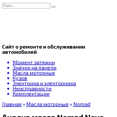
Перейти
Search
к
for:
содержанию
Сайт о ремонте и обслуживании
автомобилей
Момент затяжки
Значки на панели
Масла моторные
Кузов
Электрика и электроника
Неисправности
Комплектации
Главная
»
Масла моторные
»
Nomad
Анализ масла Nomad Novo