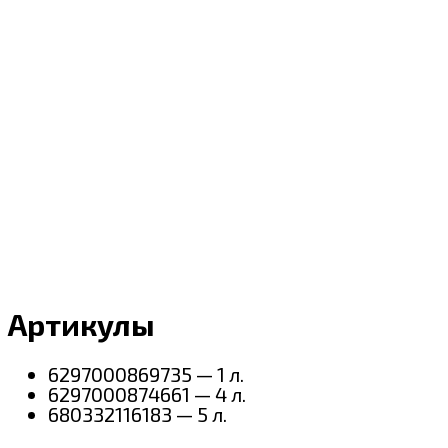
Артикулы
6297000869735 — 1 л.
6297000874661 — 4 л.
680332116183 — 5 л.