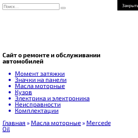
Перейти
Search
Закрыт
к
for:
содержанию
Сайт о ремонте и обслуживании
автомобилей
Момент затяжки
Значки на панели
Масла моторные
Кузов
Электрика и электроника
Неисправности
Комплектации
Главная
»
Масла моторные
»
Mercedes Benz
Oil