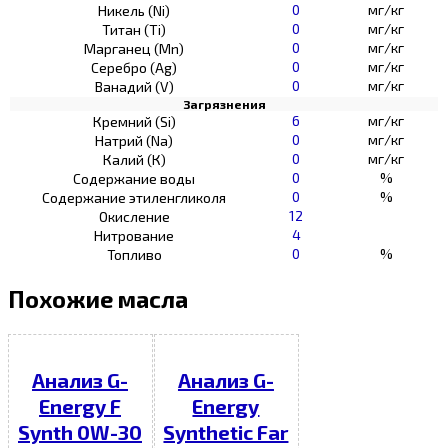
0
мг/кг
Никель (Ni)
0
мг/кг
Титан (Ti)
0
мг/кг
Марганец (Mn)
0
мг/кг
Серебро (Ag)
0
мг/кг
Ванадий (V)
Загрязнения
6
мг/кг
Кремний (Si)
0
мг/кг
Натрий (Na)
0
мг/кг
Калий (К)
0
%
Содержание воды
0
%
Содержание этиленгликоля
12
Окисление
4
Нитрование
0
%
Топливо
Похожие масла
Анализ G-
Анализ G-
Energy F
Energy
Synth 0W-30
Synthetic Far