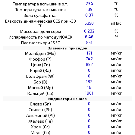
234
°C
Температура вспышки в о.т.
-39
°C
Температура застывания
0,87
%
Зола сульфатная
Вязкость динамическая CCS при -30
5350
мПас
°С
0,232
%
Массовая доля серы
6,46
%
Испаряемость по методу NOACK
851
Плотность при 15 °C
Элементы присадок
171
мг/кг
Молибден (Мо)
742
мг/кг
Фосфор (Р)
852
мг/кг
Цинк (Zn)
0
мг/кг
Барий (Ва)
0
мг/кг
Вольфрам (W)
182
мг/кг
Бор (В)
16
мг/кг
Магний (Mg)
1901
мг/кг
Кальций (Са)
Индикаторы износа
0
мг/кг
Олово (Sn)
0
мг/кг
Свинец (Pb)
0
мг/кг
Алюминий (AI)
0
мг/кг
Железо (Fe)
0
мг/кг
Хром (Сг)
0
мг/кг
Медь (Cu)