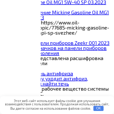
Анализ и сравнение Micking Gasoline Oil MG1
5W-40 SP 03.2023
Данные с сайта https://www.oil-
club.ru/forum/topic/77685-micking-gasoline-
oil-mg1-5w-40-api-sp-svezhee/
2
344
Расшифровка значков на панели приборов
Zeekr 001 1-о поколения
В материале представлена расшифровка
значков на панели
0
413
8 причин, почему уходит антифриз,
инструкция, как найти течь
Антифриз — это рабочее вещество системы
охлаждения ДВС.
0
289
Этот веб-сайт использует файлы cookie для улучшения
взаимодействия с пользователем. Продолжая использовать сайт,
Вы даете согласие на использование файлов cookie.
OK