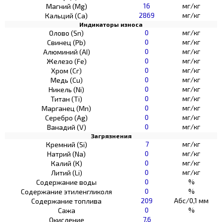
16
мг/кг
Магний (Mg)
2869
мг/кг
Кальций (Са)
Индикаторы износа
0
мг/кг
Олово (Sn)
0
мг/кг
Свинец (Pb)
0
мг/кг
Алюминий (AI)
0
мг/кг
Железо (Fe)
0
мг/кг
Хром (Сг)
0
мг/кг
Медь (Cu)
0
мг/кг
Никель (Ni)
0
мг/кг
Титан (Ti)
0
мг/кг
Марганец (Mn)
0
мг/кг
Серебро (Ag)
0
мг/кг
Ванадий (V)
Загрязнения
7
мг/кг
Кремний (Si)
0
мг/кг
Натрий (Na)
0
мг/кг
Калий (К)
0
мг/кг
Литий (Li)
0
%
Содержание воды
0
%
Содержание этиленгликоля
209
Абс/0,1 мм
Содержание топлива
0
%
Сажа
7,6
Окисление