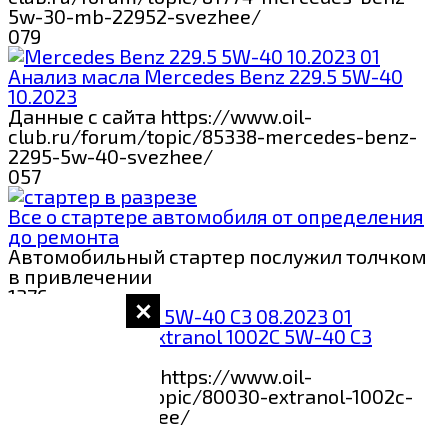
5w-30-mb-22952-svezhee/
0
79
Анализ масла Mercedes Benz 229.5 5W-40
10.2023
Данные с сайта https://www.oil-
club.ru/forum/topic/85338-mercedes-benz-
2295-5w-40-svezhee/
0
57
Все о стартере автомобиля от определения
до ремонта
Автомобильный стартер послужил толчком
в привлечении
1
376
Анализ масла Extranol 1002C 5W-40 С3
08.2023
Данные с сайта https://www.oil-
club.ru/forum/topic/80030-extranol-1002c-
5w-40-s3-svezhee/
0
53