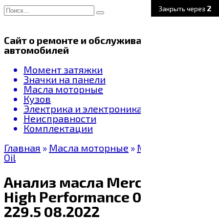
Перейти
Search
1
Закрыть через
к
for:
содержанию
Сайт о ремонте и обслуживании
автомобилей
Момент затяжки
Значки на панели
Масла моторные
Кузов
Электрика и электроника
Неисправности
Комплектации
Главная
»
Масла моторные
»
Mercedes Benz
Oil
Анализ масла Mercedes-AMG
High Performance 0W-40 MB
229.5 08.2022