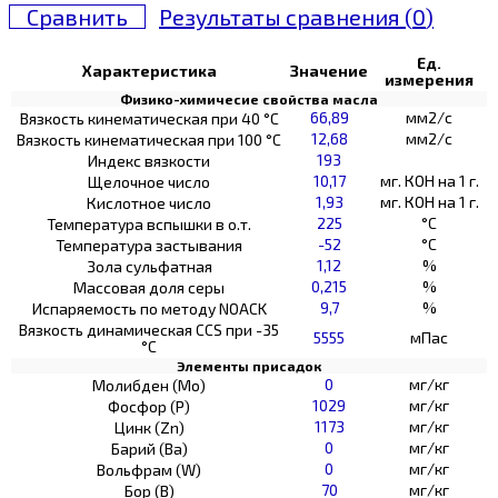
Сравнить
Результаты сравнения (
0
)
Ед.
Характеристика
Значение
измерения
Физико-химичесие свойства масла
66,89
мм2/с
Вязкость кинематическая при 40 °С
12,68
мм2/с
Вязкость кинематическая при 100 °С
193
Индекс вязкости
10,17
мг. КОН на 1 г.
Щелочное число
1,93
мг. КОН на 1 г.
Кислотное число
225
°C
Температура вспышки в о.т.
-52
°C
Температура застывания
1,12
%
Зола сульфатная
0,215
%
Массовая доля серы
9,7
%
Испаряемость по методу NOACK
Вязкость динамическая CCS при -35
5555
мПас
°С
Элементы присадок
0
мг/кг
Молибден (Мо)
1029
мг/кг
Фосфор (Р)
1173
мг/кг
Цинк (Zn)
0
мг/кг
Барий (Ва)
0
мг/кг
Вольфрам (W)
70
мг/кг
Бор (В)