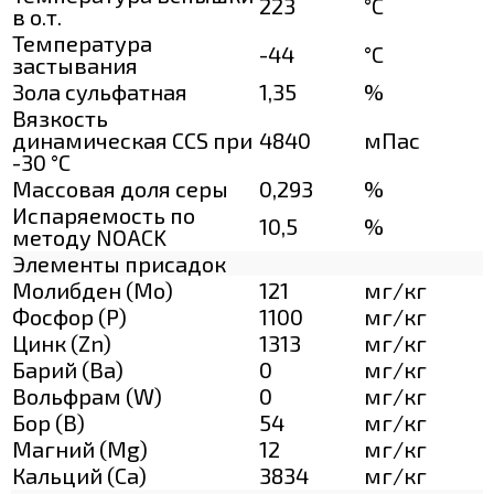
223
°C
в о.т.
Температура
-44
°C
застывания
Зола сульфатная
1,35
%
Вязкость
динамическая CCS при
4840
мПас
-30 °С
Массовая доля серы
0,293
%
Испаряемость по
10,5
%
методу NOACK
Элементы присадок
Молибден (Мо)
121
мг/кг
Фосфор (Р)
1100
мг/кг
Цинк (Zn)
1313
мг/кг
Барий (Ва)
0
мг/кг
Вольфрам (W)
0
мг/кг
Бор (В)
54
мг/кг
Магний (Mg)
12
мг/кг
Кальций (Са)
3834
мг/кг