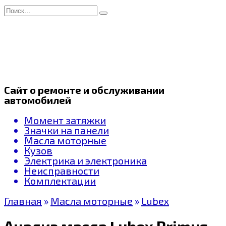
Перейти
Search
к
for:
содержанию
Сайт о ремонте и обслуживании
автомобилей
Момент затяжки
Значки на панели
Масла моторные
Кузов
Электрика и электроника
Неисправности
Комплектации
Главная
»
Масла моторные
»
Lubex
Анализ масла Lubex Primus