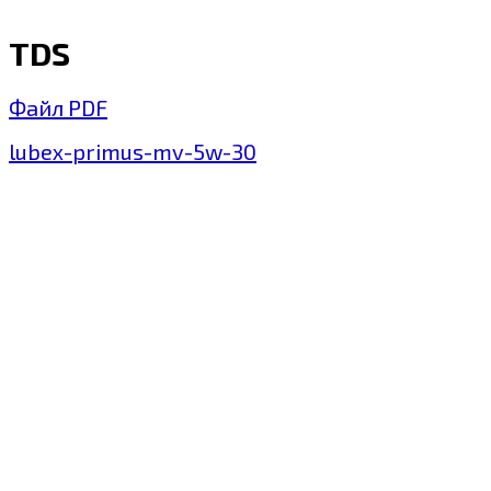
TDS
Файл PDF
lubex-primus-mv-5w-30