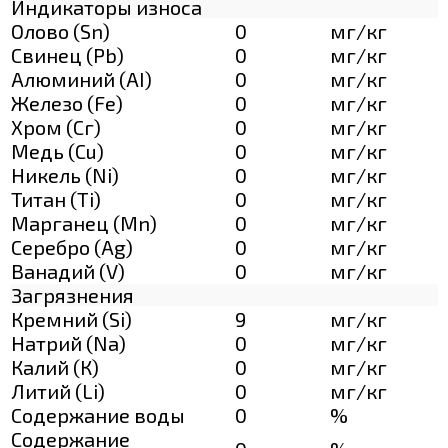
Индикаторы износа
Олово (Sn)
0
мг/кг
Свинец (Pb)
0
мг/кг
Алюминий (AI)
0
мг/кг
Железо (Fe)
0
мг/кг
Хром (Сг)
0
мг/кг
Медь (Cu)
0
мг/кг
Никель (Ni)
0
мг/кг
Титан (Ti)
0
мг/кг
Марганец (Mn)
0
мг/кг
Серебро (Ag)
0
мг/кг
Ванадий (V)
0
мг/кг
Загрязнения
Кремний (Si)
9
мг/кг
Натрий (Na)
0
мг/кг
Калий (К)
0
мг/кг
Литий (Li)
0
мг/кг
Содержание воды
0
%
Содержание