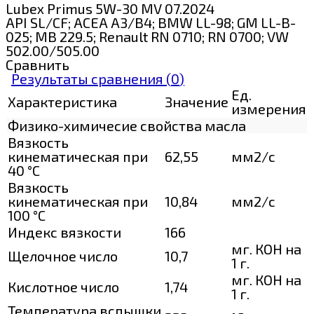
Lubex Primus 5W-30 MV 07.2024
API SL/CF; ACEA A3/B4; BMW LL-98; GM LL-B-
025; MB 229.5; Renault RN 0710; RN 0700; VW
502.00/505.00
Сравнить
Результаты сравнения (
0
)
Ед.
Характеристика
Значение
измерения
Физико-химичесие свойства масла
Вязкость
кинематическая при
62,55
мм2/с
40 °С
Вязкость
кинематическая при
10,84
мм2/с
100 °С
Индекс вязкости
166
мг. КОН на
Щелочное число
10,7
1 г.
мг. КОН на
Кислотное число
1,74
1 г.
Температура вспышки