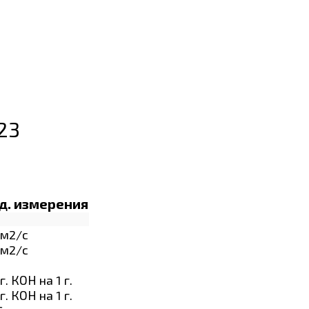
023
д. измерения
м2/с
м2/с
г. КОН на 1 г.
г. КОН на 1 г.