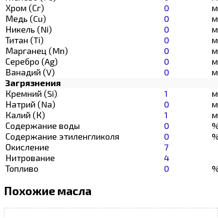
Хром (Сг)
0
м
Медь (Cu)
0
м
Никель (Ni)
0
м
Титан (Ti)
0
м
Марганец (Mn)
0
м
Серебро (Ag)
0
м
Ванадий (V)
0
м
Загрязнения
Кремний (Si)
1
м
Натрий (Na)
0
м
Калий (К)
1
м
Содержание воды
0
Содержание этиленгликоля
0
Окисление
7
Нитрование
4
Топливо
0
Похожие масла