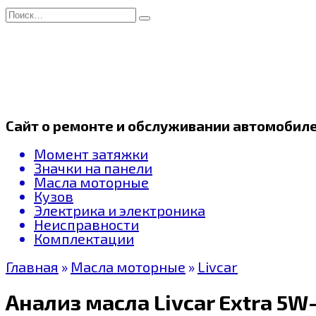
Перейти
Search
к
for:
содержанию
Сайт о ремонте и обслуживании автомобил
Момент затяжки
Значки на панели
Масла моторные
Кузов
Электрика и электроника
Неисправности
Комплектации
Главная
»
Масла моторные
»
Livcar
Анализ масла Livcar Extra 5W-