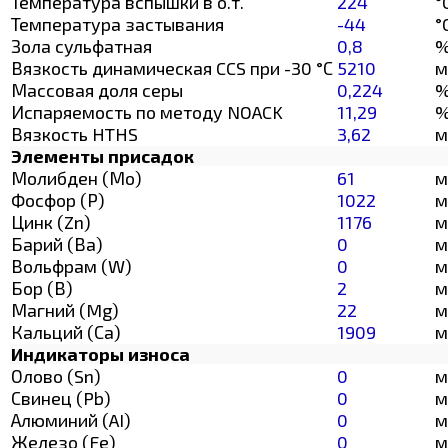
Температура вспышки в о.т.
224
°
Температура застывания
-44
°
Зола сульфатная
0,8
Вязкость динамическая CCS при -30 °С
5210
м
Массовая доля серы
0,224
Испаряемость по методу NOACK
11,29
Вязкость HTHS
3,62
м
Элементы присадок
Молибден (Мо)
61
м
Фосфор (Р)
1022
м
Цинк (Zn)
1176
м
Барий (Ва)
0
м
Вольфрам (W)
0
м
Бор (В)
2
м
Магний (Mg)
22
м
Кальций (Са)
1909
м
Индикаторы износа
Олово (Sn)
0
м
Свинец (Pb)
0
м
Алюминий (AI)
0
м
Железо (Fe)
0
м