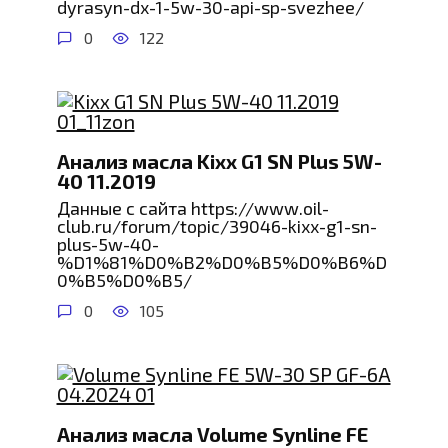
dyrasyn-dx-1-5w-30-api-sp-svezhee/
0
122
Анализ масла Kixx G1 SN Plus 5W-
40 11.2019
Данные с сайта https://www.oil-
club.ru/forum/topic/39046-kixx-g1-sn-
plus-5w-40-
%D1%81%D0%B2%D0%B5%D0%B6%D
0%B5%D0%B5/
0
105
Анализ масла Volume Synline FE