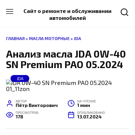
Перейти
к
Сайт о ремонте и обслуживании
содержанию
автомобилей
ГЛАВНАЯ
»
МАСЛА МОТОРНЫЕ
»
JDA
Анализ масла JDA 0W-40
SN Premium PAO 05.2024
JDA
АВТОР
НА ЧТЕНИЕ
Пётр Викторович
1 мин
ПРОСМОТРОВ
ОПУБЛИКОВАНО
178
13.07.2024