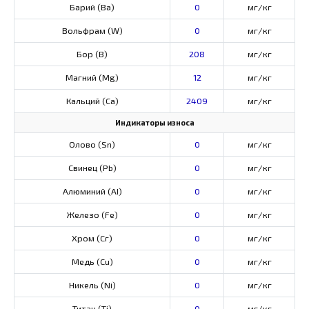
Барий (Ва)
0
мг/кг
Вольфрам (W)
0
мг/кг
Бор (В)
208
мг/кг
Магний (Mg)
12
мг/кг
Кальций (Са)
2409
мг/кг
Индикаторы износа
Олово (Sn)
0
мг/кг
Свинец (Pb)
0
мг/кг
Алюминий (AI)
0
мг/кг
Железо (Fe)
0
мг/кг
Хром (Сг)
0
мг/кг
Медь (Cu)
0
мг/кг
Никель (Ni)
0
мг/кг
Титан (Ti)
0
мг/кг