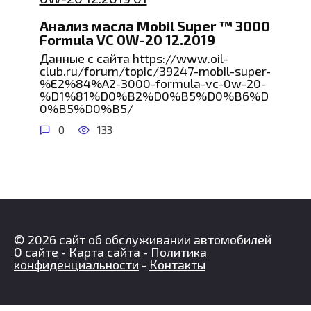
Анализ масла Mobil Super ™ 3000
Formula VC 0W-20 12.2019
Данные с сайта https://www.oil-
club.ru/forum/topic/39247-mobil-super-
%E2%84%A2-3000-formula-vc-0w-20-
%D1%81%D0%B2%D0%B5%D0%B6%D
0%B5%D0%B5/
0
133
© 2026 сайт об обслуживании автомобилей
О сайте
-
Карта сайта
-
Политика
конфиденциальности
-
Контакты