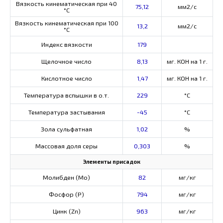
Вязкость кинематическая при 40
75,12
мм2/с
°С
Вязкость кинематическая при 100
13,2
мм2/с
°С
Индекс вязкости
179
Щелочное число
8,13
мг. КОН на 1 г.
Кислотное число
1,47
мг. КОН на 1 г.
Температура вспышки в о.т.
229
°C
Температура застывания
-45
°C
Зола сульфатная
1,02
%
Массовая доля серы
0,303
%
Элементы присадок
Молибден (Мо)
82
мг/кг
Фосфор (Р)
794
мг/кг
Цинк (Zn)
963
мг/кг