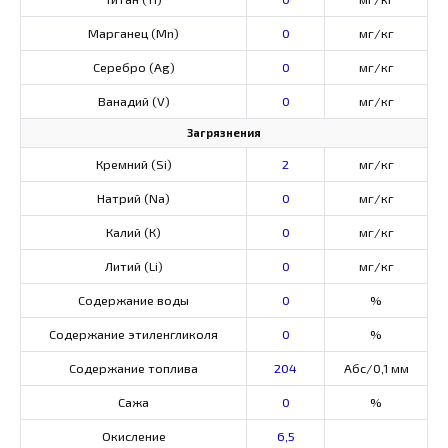
Марганец (Mn)
0
мг/кг
Серебро (Ag)
0
мг/кг
Ванадий (V)
0
мг/кг
Загрязнения
Кремний (Si)
2
мг/кг
Натрий (Na)
0
мг/кг
Калий (К)
0
мг/кг
Литий (Li)
0
мг/кг
Содержание воды
0
%
Содержание этиленгликоля
0
%
Содержание топлива
204
Абс/0,1 мм
Сажа
0
%
Окисление
6,5