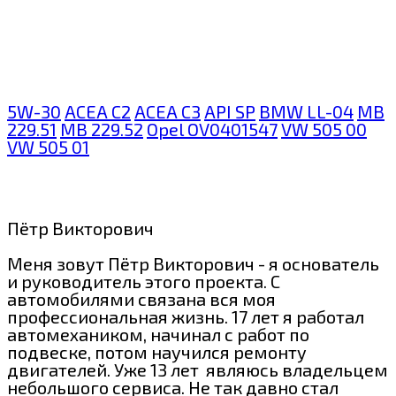
5W-30
ACEA C2
ACEA C3
API SP
BMW LL-04
MB
229.51
MB 229.52
Opel OV0401547
VW 505 00
VW 505 01
Пётр Викторович
Меня зовут Пётр Викторович - я основатель
и руководитель этого проекта. С
автомобилями связана вся моя
профессиональная жизнь. 17 лет я работал
автомехаником, начинал с работ по
подвеске, потом научился ремонту
двигателей. Уже 13 лет являюсь владельцем
небольшого сервиса. Не так давно стал