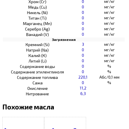
0
мг/кг
Хром (Сг)
0
мг/кг
Медь (Cu)
0
мг/кг
Никель (Ni)
0
мг/кг
Титан (Ti)
0
мг/кг
Марганец (Mn)
0
мг/кг
Серебро (Ag)
0
мг/кг
Ванадий (V)
Загрязнения
3
мг/кг
Кремний (Si)
0
мг/кг
Натрий (Na)
0
мг/кг
Калий (К)
0
мг/кг
Литий (Li)
0
%
Содержание воды
0
%
Содержание этиленгликоля
220,1
Абс/0,1 мм
Содержание топлива
0
%
Сажа
11,2
Окисление
6,3
Нитрование
Похожие масла