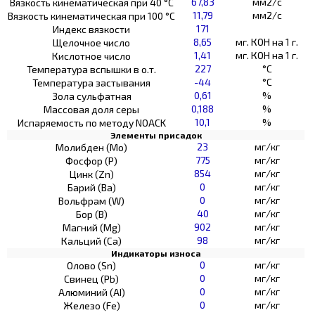
67,83
мм2/с
Вязкость кинематическая при 40 °С
11,79
мм2/с
Вязкость кинематическая при 100 °С
171
Индекс вязкости
8,65
мг. КОН на 1 г.
Щелочное число
1,41
мг. КОН на 1 г.
Кислотное число
227
°C
Температура вспышки в о.т.
-44
°C
Температура застывания
0,61
%
Зола сульфатная
0,188
%
Массовая доля серы
10,1
%
Испаряемость по методу NOACK
Элементы присадок
23
мг/кг
Молибден (Мо)
775
мг/кг
Фосфор (Р)
854
мг/кг
Цинк (Zn)
0
мг/кг
Барий (Ва)
0
мг/кг
Вольфрам (W)
40
мг/кг
Бор (В)
902
мг/кг
Магний (Mg)
98
мг/кг
Кальций (Са)
Индикаторы износа
0
мг/кг
Олово (Sn)
0
мг/кг
Свинец (Pb)
0
мг/кг
Алюминий (AI)
0
мг/кг
Железо (Fe)