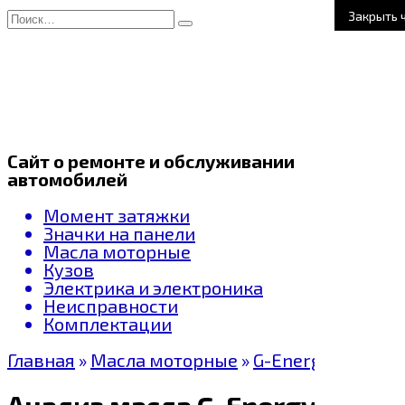
Перейти
Search
Закрыть 
к
for:
содержанию
Сайт о ремонте и обслуживании
автомобилей
Момент затяжки
Значки на панели
Масла моторные
Кузов
Электрика и электроника
Неисправности
Комплектации
Главная
»
Масла моторные
»
G-Energy
Анализ масла G-Energy