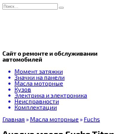
Перейти
Search
к
for:
содержанию
Сайт о ремонте и обслуживании
автомобилей
Момент затяжки
Значки на панели
Масла моторные
Кузов
Электрика и электроника
Неисправности
Комплектации
Главная
»
Масла моторные
»
Fuchs
Анализ масла Fuchs Titan