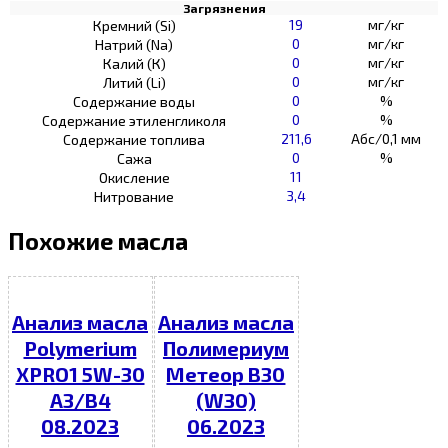
Загрязнения
19
мг/кг
Кремний (Si)
0
мг/кг
Натрий (Na)
0
мг/кг
Калий (К)
0
мг/кг
Литий (Li)
0
%
Содержание воды
0
%
Содержание этиленгликоля
211,6
Абс/0,1 мм
Содержание топлива
0
%
Сажа
11
Окисление
3,4
Нитрование
Похожие масла
Анализ масла
Анализ масла
Polymerium
Полимериум
XPRO1 5W-30
Метеор В30
A3/B4
(W30)
08.2023
06.2023