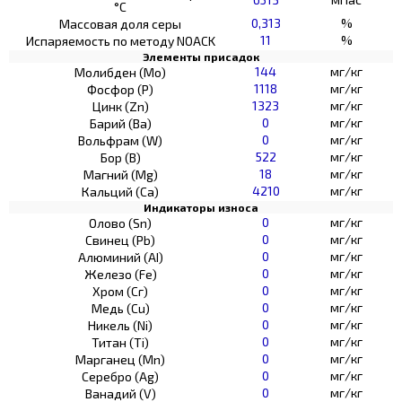
°С
0,313
%
Массовая доля серы
11
%
Испаряемость по методу NOACK
Элементы присадок
144
мг/кг
Молибден (Мо)
1118
мг/кг
Фосфор (Р)
1323
мг/кг
Цинк (Zn)
0
мг/кг
Барий (Ва)
0
мг/кг
Вольфрам (W)
522
мг/кг
Бор (В)
18
мг/кг
Магний (Mg)
4210
мг/кг
Кальций (Са)
Индикаторы износа
0
мг/кг
Олово (Sn)
0
мг/кг
Свинец (Pb)
0
мг/кг
Алюминий (AI)
0
мг/кг
Железо (Fe)
0
мг/кг
Хром (Сг)
0
мг/кг
Медь (Cu)
0
мг/кг
Никель (Ni)
0
мг/кг
Титан (Ti)
0
мг/кг
Марганец (Mn)
0
мг/кг
Серебро (Ag)
0
мг/кг
Ванадий (V)