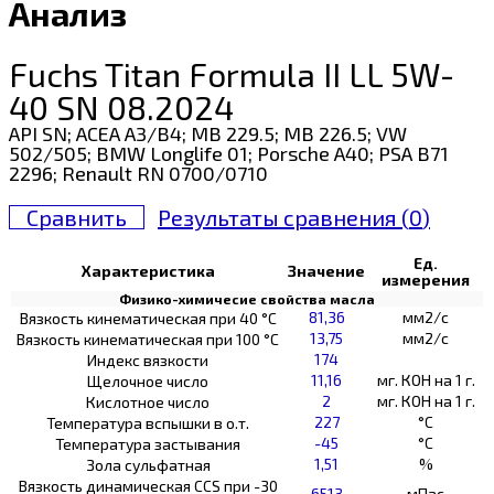
Анализ
Fuchs Titan Formula II LL 5W-
40 SN 08.2024
API SN; ACEA A3/B4; MB 229.5; MB 226.5; VW
502/505; BMW Longlife 01; Porsche A40; PSA B71
2296; Renault RN 0700/0710
Сравнить
Результаты сравнения (
0
)
Ед.
Характеристика
Значение
измерения
Физико-химичесие свойства масла
81,36
мм2/с
Вязкость кинематическая при 40 °С
13,75
мм2/с
Вязкость кинематическая при 100 °С
174
Индекс вязкости
11,16
мг. КОН на 1 г.
Щелочное число
2
мг. КОН на 1 г.
Кислотное число
227
°C
Температура вспышки в о.т.
-45
°C
Температура застывания
1,51
%
Зола сульфатная
Вязкость динамическая CCS при -30
6513
мПас