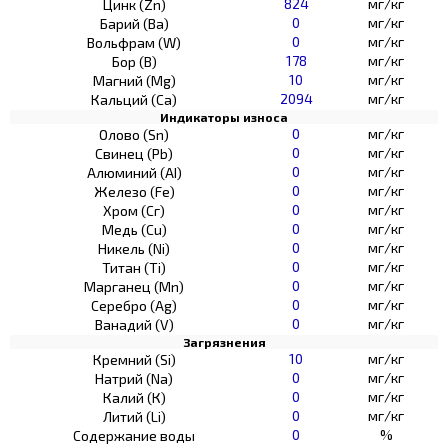
824
мг/кг
Цинк (Zn)
0
мг/кг
Барий (Ва)
0
мг/кг
Вольфрам (W)
178
мг/кг
Бор (В)
10
мг/кг
Магний (Mg)
2094
мг/кг
Кальций (Са)
Индикаторы износа
0
мг/кг
Олово (Sn)
0
мг/кг
Свинец (Pb)
0
мг/кг
Алюминий (AI)
0
мг/кг
Железо (Fe)
0
мг/кг
Хром (Сг)
0
мг/кг
Медь (Cu)
0
мг/кг
Никель (Ni)
0
мг/кг
Титан (Ti)
0
мг/кг
Марганец (Mn)
0
мг/кг
Серебро (Ag)
0
мг/кг
Ванадий (V)
Загрязнения
10
мг/кг
Кремний (Si)
0
мг/кг
Натрий (Na)
0
мг/кг
Калий (К)
0
мг/кг
Литий (Li)
0
%
Содержание воды