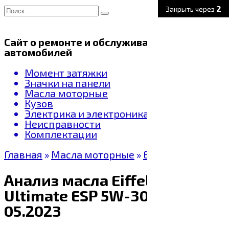
Перейти
Search
1
Закрыть через
к
for:
содержанию
Сайт о ремонте и обслуживании
автомобилей
Момент затяжки
Значки на панели
Масла моторные
Кузов
Электрика и электроника
Неисправности
Комплектации
Главная
»
Масла моторные
»
Eiffel
Анализ масла Eiffel Opera
Ultimate ESP 5W-30 SN
05.2023