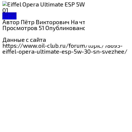
Eiffel
Автор
Пётр Викторович
На чтение
1 мин
Просмотров
51
Опубликовано
23.08.2024
Данные с сайта
https://www.oil-club.ru/forum/topic/78695-
eiffel-opera-ultimate-esp-5w-30-sn-svezhee/