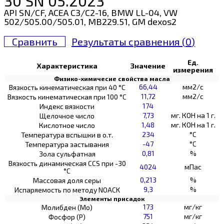
30 SN 05.2023
API SN/CF, ACEA C3/C2-16, BMW LL-04, VW
502/505.00/505.01, MB229.51, GM dexos2
Сравнить
Результаты сравнения (
0
)
Ед.
Характеристика
Значение
измерения
Физико-химичесие свойства масла
66,44
мм2/с
Вязкость кинематическая при 40 °С
11,72
мм2/с
Вязкость кинематическая при 100 °С
174
Индекс вязкости
7,73
мг. КОН на 1 г.
Щелочное число
1,48
мг. КОН на 1 г.
Кислотное число
234
°C
Температура вспышки в о.т.
-47
°C
Температура застывания
0,81
%
Зола сульфатная
Вязкость динамическая CCS при -30
4024
мПас
°С
0,213
%
Массовая доля серы
9,3
%
Испаряемость по методу NOACK
Элементы присадок
173
мг/кг
Молибден (Мо)
751
мг/кг
Фосфор (Р)