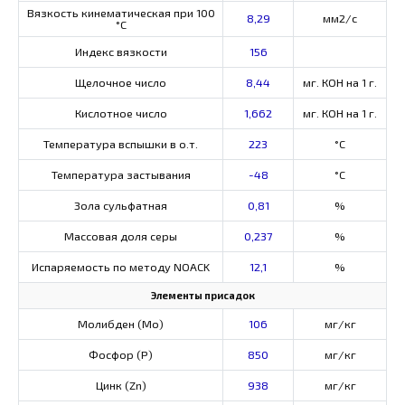
Вязкость кинематическая при 100
8,29
мм2/с
°С
Индекс вязкости
156
Щелочное число
8,44
мг. КОН на 1 г.
Кислотное число
1,662
мг. КОН на 1 г.
Температура вспышки в о.т.
223
°C
Температура застывания
-48
°C
Зола сульфатная
0,81
%
Массовая доля серы
0,237
%
Испаряемость по методу NOACK
12,1
%
Элементы присадок
Молибден (Мо)
106
мг/кг
Фосфор (Р)
850
мг/кг
Цинк (Zn)
938
мг/кг