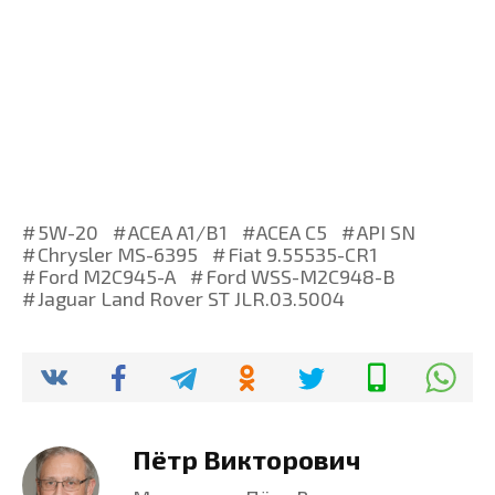
5W-20
ACEA A1/B1
ACEA C5
API SN
Chrysler MS-6395
Fiat 9.55535-CR1
Ford M2C945-A
Ford WSS-M2C948-B
Jaguar Land Rover ST JLR.03.5004
Пётр Викторович