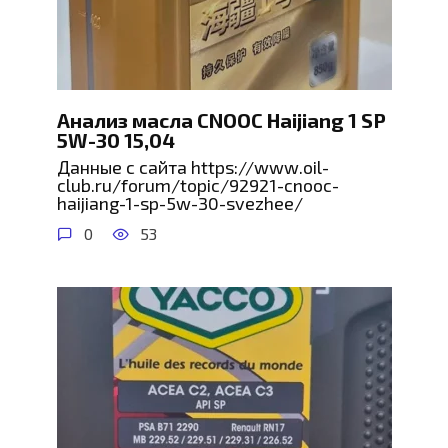
Анализ масла CNOOC Haijiang 1 SP
5W-30 15,04
Данные с сайта https://www.oil-
club.ru/forum/topic/92921-cnooc-
haijiang-1-sp-5w-30-svezhee/
0
53