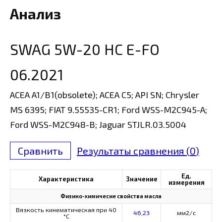
Анализ
SWAG 5W-20 HC E-FO
06.2021
ACEA A1/B1(obsolete); ACEA C5; API SN; Chrysler
MS 6395; FIAT 9.55535-CR1; Ford WSS-M2C945-A;
Ford WSS-M2C948-B; Jaguar STJLR.03.5004
Сравнить
Результаты сравнения (
0
)
Ед.
Характеристика
Значение
измерения
Физико-химичесие свойства масла
Вязкость кинематическая при 40
46,23
мм2/с
°С