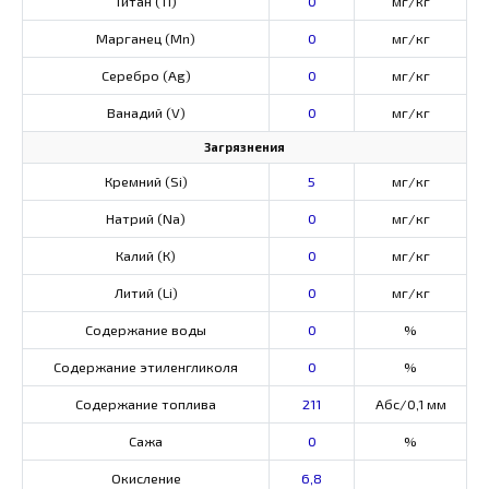
Титан (Ti)
0
мг/кг
Марганец (Mn)
0
мг/кг
Серебро (Ag)
0
мг/кг
Ванадий (V)
0
мг/кг
Загрязнения
Кремний (Si)
5
мг/кг
Натрий (Na)
0
мг/кг
Калий (К)
0
мг/кг
Литий (Li)
0
мг/кг
Содержание воды
0
%
Содержание этиленгликоля
0
%
Содержание топлива
211
Абс/0,1 мм
Сажа
0
%
Окисление
6,8