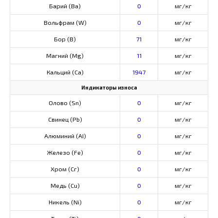
Барий (Ва)
0
мг/кг
Вольфрам (W)
0
мг/кг
Бор (В)
71
мг/кг
Магний (Mg)
11
мг/кг
Кальций (Са)
1947
мг/кг
Индикаторы износа
Олово (Sn)
0
мг/кг
Свинец (Pb)
0
мг/кг
Алюминий (AI)
0
мг/кг
Железо (Fe)
0
мг/кг
Хром (Сг)
0
мг/кг
Медь (Cu)
0
мг/кг
Никель (Ni)
0
мг/кг