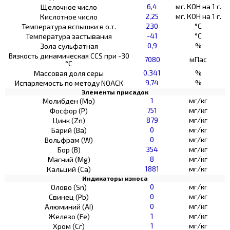
6,4
мг. КОН на 1 г.
Щелочное число
2,25
мг. КОН на 1 г.
Кислотное число
230
°C
Температура вспышки в о.т.
-41
°C
Температура застывания
0,9
%
Зола сульфатная
Вязкость динамическая CCS при -30
7080
мПас
°С
0,341
%
Массовая доля серы
9,74
%
Испаряемость по методу NOACK
Элементы присадок
1
мг/кг
Молибден (Мо)
751
мг/кг
Фосфор (Р)
879
мг/кг
Цинк (Zn)
0
мг/кг
Барий (Ва)
0
мг/кг
Вольфрам (W)
354
мг/кг
Бор (В)
8
мг/кг
Магний (Mg)
1881
мг/кг
Кальций (Са)
Индикаторы износа
0
мг/кг
Олово (Sn)
0
мг/кг
Свинец (Pb)
0
мг/кг
Алюминий (AI)
1
мг/кг
Железо (Fe)
1
мг/кг
Хром (Сг)