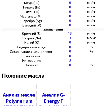
0
мг/кг
Медь (Cu)
0
мг/кг
Никель (Ni)
0
мг/кг
Титан (Ti)
0
мг/кг
Марганец (Mn)
0
мг/кг
Серебро (Ag)
0
мг/кг
Ванадий (V)
Загрязнения
18
мг/кг
Кремний (Si)
3
мг/кг
Натрий (Na)
0
мг/кг
Калий (К)
0
%
Содержание воды
0
%
Содержание этиленгликоля
8
Окисление
3
Нитрование
0
%
Топливо
Похожие масла
Анализ масла
Анализ G-
Polymerium
Energy F