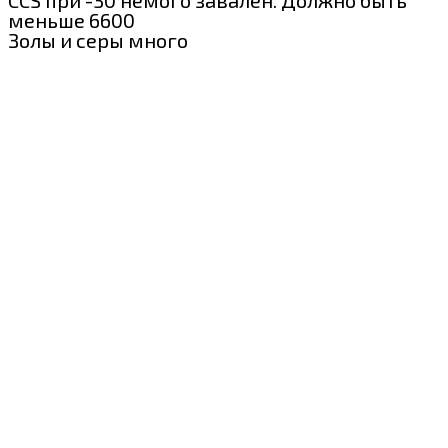
CCS при -30 немого завален. Должно быть
меньше 6600
Золы и серы много