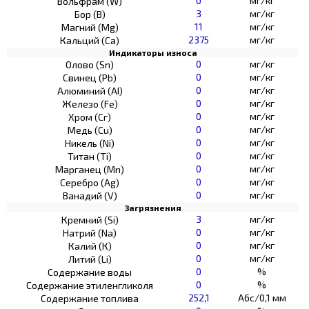
0
мг/кг
Вольфрам (W)
3
мг/кг
Бор (В)
11
мг/кг
Магний (Mg)
2375
мг/кг
Кальций (Са)
Индикаторы износа
0
мг/кг
Олово (Sn)
0
мг/кг
Свинец (Pb)
0
мг/кг
Алюминий (AI)
0
мг/кг
Железо (Fe)
0
мг/кг
Хром (Сг)
0
мг/кг
Медь (Cu)
0
мг/кг
Никель (Ni)
0
мг/кг
Титан (Ti)
0
мг/кг
Марганец (Mn)
0
мг/кг
Серебро (Ag)
0
мг/кг
Ванадий (V)
Загрязнения
3
мг/кг
Кремний (Si)
0
мг/кг
Натрий (Na)
0
мг/кг
Калий (К)
0
мг/кг
Литий (Li)
0
%
Содержание воды
0
%
Содержание этиленгликоля
252,1
Абс/0,1 мм
Содержание топлива