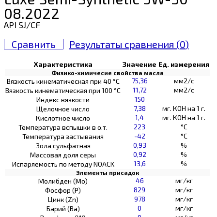
08.2022
API SJ/CF
Сравнить
Результаты сравнения (
0
)
Характеристика
Значение
Ед. измерения
Физико-химичесие свойства масла
75,36
мм2/с
Вязкость кинематическая при 40 °С
11,72
мм2/с
Вязкость кинематическая при 100 °С
150
Индекс вязкости
7,38
мг. КОН на 1 г.
Щелочное число
1,4
мг. КОН на 1 г.
Кислотное число
223
°C
Температура вспышки в о.т.
-42
°C
Температура застывания
0,93
%
Зола сульфатная
0,92
%
Массовая доля серы
13,6
%
Испаряемость по методу NOACK
Элементы присадок
46
мг/кг
Молибден (Мо)
829
мг/кг
Фосфор (Р)
978
мг/кг
Цинк (Zn)
0
мг/кг
Барий (Ва)