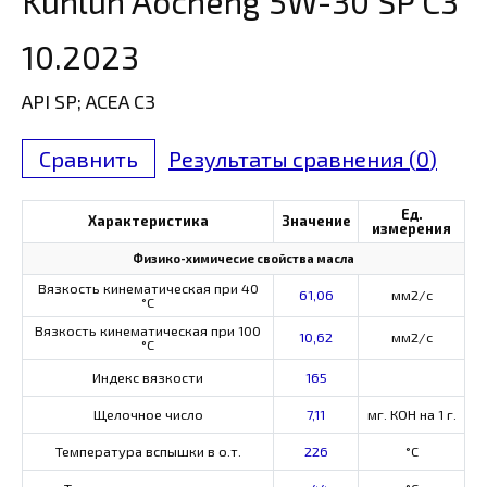
Kunlun Aocheng 5W-30 SP C3
10.2023
API SP; ACEA C3
Сравнить
Результаты сравнения (
0
)
Ед.
Характеристика
Значение
измерения
Физико-химичесие свойства масла
Вязкость кинематическая при 40
61,06
мм2/с
°С
Вязкость кинематическая при 100
10,62
мм2/с
°С
Индекс вязкости
165
Щелочное число
7,11
мг. КОН на 1 г.
Температура вспышки в о.т.
226
°C