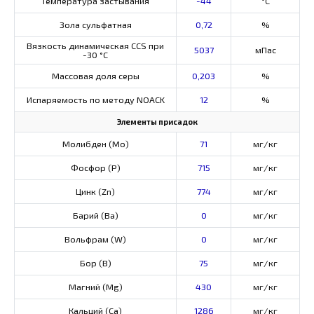
Температура застывания
-44
°C
Зола сульфатная
0,72
%
Вязкость динамическая CCS при
5037
мПас
-30 °С
Массовая доля серы
0,203
%
Испаряемость по методу NOACK
12
%
Элементы присадок
Молибден (Мо)
71
мг/кг
Фосфор (Р)
715
мг/кг
Цинк (Zn)
774
мг/кг
Барий (Ва)
0
мг/кг
Вольфрам (W)
0
мг/кг
Бор (В)
75
мг/кг
Магний (Mg)
430
мг/кг
Кальций (Са)
1286
мг/кг