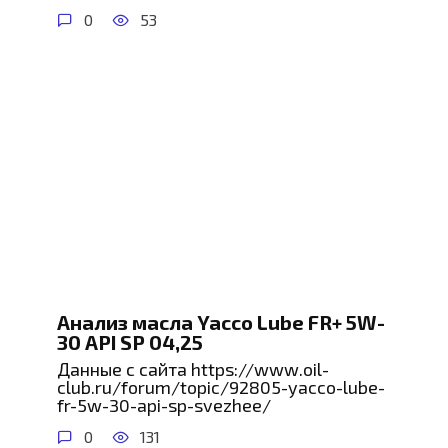
0
53
Анализ масла Yacco Lube FR+ 5W-
30 API SP 04,25
Данные с сайта https://www.oil-
club.ru/forum/topic/92805-yacco-lube-
fr-5w-30-api-sp-svezhee/
0
131