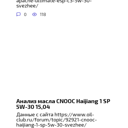
apache-ultimate-esp-c3-5w-30-
svezhee/
0
118
Анализ масла CNOOC Haijiang 1 SP
5W-30 15,04
Данные с сайта https://www.oil-
club.ru/forum/topic/92921-cnooc-
haijiang-1-sp-5w-30-svezhee/