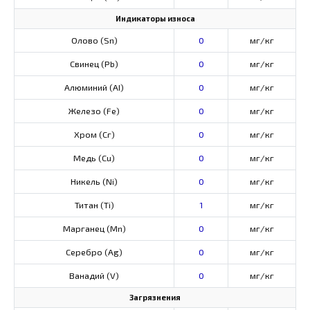
Индикаторы износа
Олово (Sn)
0
мг/кг
Свинец (Pb)
0
мг/кг
Алюминий (AI)
0
мг/кг
Железо (Fe)
0
мг/кг
Хром (Сг)
0
мг/кг
Медь (Cu)
0
мг/кг
Никель (Ni)
0
мг/кг
Титан (Ti)
1
мг/кг
Марганец (Mn)
0
мг/кг
Серебро (Ag)
0
мг/кг
Ванадий (V)
0
мг/кг
Загрязнения