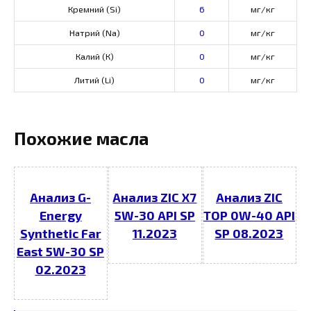
Кремний (Si)
6
мг/кг
Натрий (Na)
0
мг/кг
Калий (К)
0
мг/кг
Литий (Li)
0
мг/кг
Похожие масла
Анализ G-
Анализ ZIC X7
Анализ ZIC
Energy
5W-30 API SP
TOP 0W-40 API
Synthetic Far
11.2023
SP 08.2023
East 5W-30 SP
02.2023