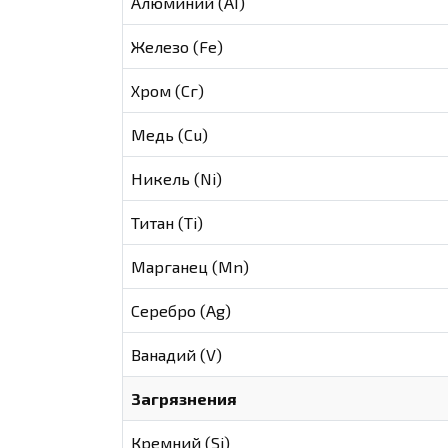
Алюминий (AI)
Железо (Fe)
Хром (Сг)
Медь (Cu)
Никель (Ni)
Титан (Ti)
Марганец (Mn)
Серебро (Ag)
Ванадий (V)
Загрязнения
Кремний (Si)