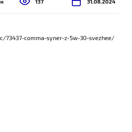
ин
137
31.08.2024
opic/73437-comma-syner-z-5w-30-svezhee/