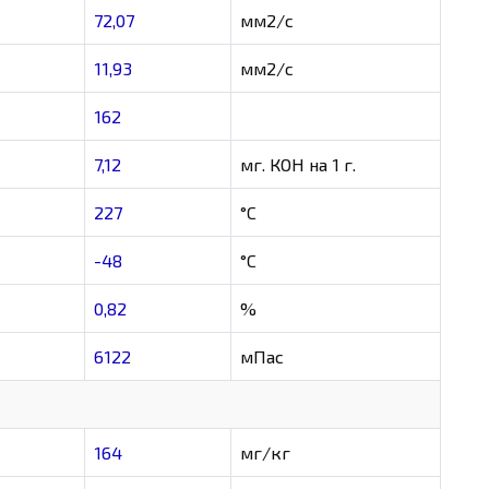
72,07
мм2/с
11,93
мм2/с
162
7,12
мг. КОН на 1 г.
227
°C
-48
°C
0,82
%
6122
мПас
164
мг/кг