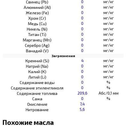
0
мг/кг
Свинец (Pb)
0
мг/кг
Алюминий (AI)
0
мг/кг
Железо (Fe)
0
мг/кг
Хром (Сг)
0
мг/кг
Медь (Cu)
0
мг/кг
Никель (Ni)
0
мг/кг
Титан (Ti)
0
мг/кг
Марганец (Mn)
0
мг/кг
Серебро (Ag)
0
мг/кг
Ванадий (V)
Загрязнения
4
мг/кг
Кремний (Si)
0
мг/кг
Натрий (Na)
0
мг/кг
Калий (К)
0
мг/кг
Литий (Li)
0
%
Содержание воды
0
%
Содержание этиленгликоля
209,6
Абс/0,1 мм
Содержание топлива
0
%
Сажа
7,4
Окисление
5,6
Нитрование
Похожие масла