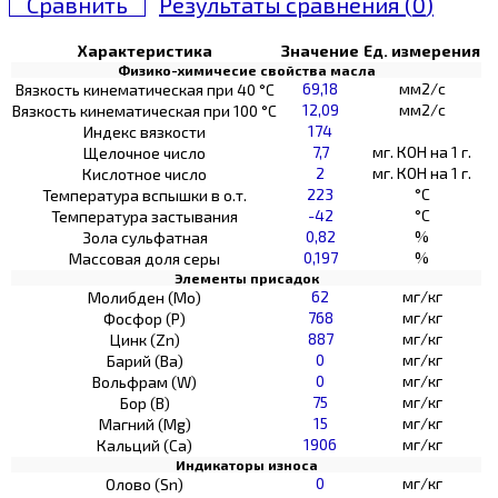
Сравнить
Результаты сравнения (
0
)
Характеристика
Значение
Ед. измерения
Физико-химичесие свойства масла
69,18
мм2/с
Вязкость кинематическая при 40 °С
12,09
мм2/с
Вязкость кинематическая при 100 °С
174
Индекс вязкости
7,7
мг. КОН на 1 г.
Щелочное число
2
мг. КОН на 1 г.
Кислотное число
223
°C
Температура вспышки в о.т.
-42
°C
Температура застывания
0,82
%
Зола сульфатная
0,197
%
Массовая доля серы
Элементы присадок
62
мг/кг
Молибден (Мо)
768
мг/кг
Фосфор (Р)
887
мг/кг
Цинк (Zn)
0
мг/кг
Барий (Ва)
0
мг/кг
Вольфрам (W)
75
мг/кг
Бор (В)
15
мг/кг
Магний (Mg)
1906
мг/кг
Кальций (Са)
Индикаторы износа
0
мг/кг
Олово (Sn)