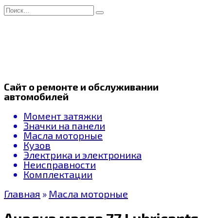
Перейти
Search
к
for:
содержанию
Сайт о ремонте и обслуживании
автомобилей
Момент затяжки
Значки на панели
Масла моторные
Кузов
Электрика и электроника
Неисправности
Комплектации
Главная
»
Масла моторные
Анализ масла 77 Lubricants