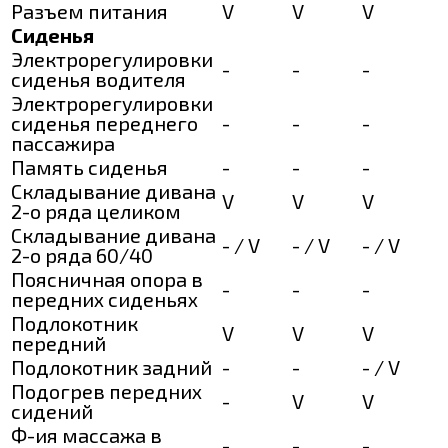
Разъем питания
V
V
V
Сиденья
Электрорегулировки
-
-
-
сиденья водителя
Электрорегулировки
сиденья переднего
-
-
-
пассажира
Память сиденья
-
-
-
Складывание дивана
V
V
V
2-о ряда целиком
Складывание дивана
- / V
- / V
- / V
2-о ряда 60/40
Поясничная опора в
-
-
-
передних сиденьях
Подлокотник
V
V
V
передний
Подлокотник задний
-
-
- / V
Подогрев передних
-
V
V
сидений
Ф-ия массажа в
-
-
-