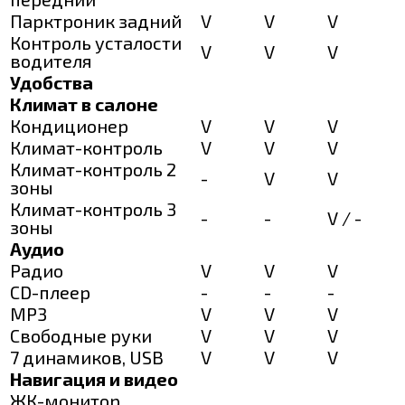
Парктроник задний
V
V
V
Контроль усталости
V
V
V
водителя
Удобства
Климат в салоне
Кондиционер
V
V
V
Климат-контроль
V
V
V
Климат-контроль 2
-
V
V
зоны
Климат-контроль 3
-
-
V / -
зоны
Аудио
Радио
V
V
V
CD-плеер
-
-
-
MP3
V
V
V
Свободные руки
V
V
V
7 динамиков, USB
V
V
V
Навигация и видео
ЖК-монитор