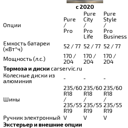
с 2020
Pure
Pure
Pure
City
Style
Опции
/
/
/
Pro
Pro
Pro
Life
Business
Емкость батареи
52 / 77
52 / 77
52 / 77
(кВт*ч)
170 /
170 /
170 /
Мощность (л.с.)
204
204
204
Тормоза и диски
carservic.ru
Колесные диски из
-
-
-
алюминия
235/60
235/60
235/60
R18
R18
R18
Шины
/
/
/
235/55
235/55
235/55
R19
R19
R19
Ручник электронный
V
V
V
Экстерьер и внешние опции