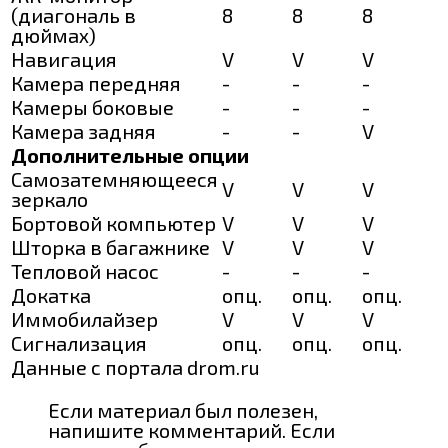
(диагональ в
8
8
8
дюймах)
Навигация
V
V
V
Камера передняя
-
-
-
Камеры боковые
-
-
-
Камера задняя
-
-
V
Дополнительные опции
Самозатемняющееся
V
V
V
зеркало
Бортовой компьютер
V
V
V
Шторка в багажнике
V
V
V
Тепловой насос
-
-
-
Докатка
опц.
опц.
опц.
Иммобилайзер
V
V
V
Сигнализация
опц.
опц.
опц.
Данные с портала drom.ru
Если материал был полезен,
напишите комментарий. Если