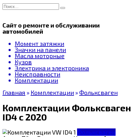
Перейти
Search
к
for:
содержанию
Сайт о ремонте и обслуживании
автомобилей
Момент затяжки
Значки на панели
Масла моторные
Кузов
Электрика и электроника
Неисправности
Комплектации
Главная
»
Комплектации
»
Фольксваген
Комплектации Фольксваген
ID4 c 2020
Фольксваген