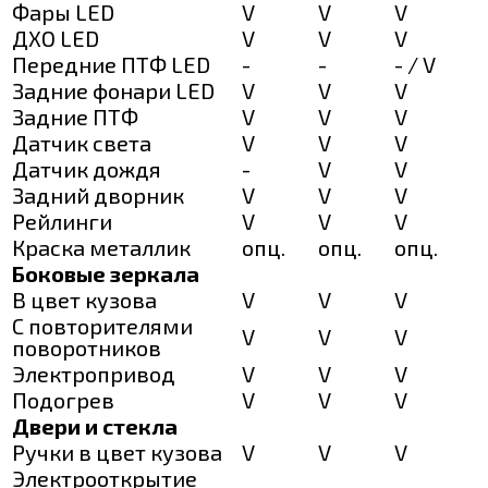
Фары LED
V
V
V
ДХО LED
V
V
V
Передние ПТФ LED
-
-
- / V
Задние фонари LED
V
V
V
Задние ПТФ
V
V
V
Датчик света
V
V
V
Датчик дождя
-
V
V
Задний дворник
V
V
V
Рейлинги
V
V
V
Краска металлик
опц.
опц.
опц.
Боковые зеркала
В цвет кузова
V
V
V
С повторителями
V
V
V
поворотников
Электропривод
V
V
V
Подогрев
V
V
V
Двери и стекла
Ручки в цвет кузова
V
V
V
Электрооткрытие