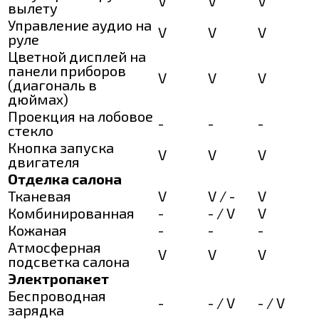
V
V
V
вылету
Управление аудио на
V
V
V
руле
Цветной дисплей на
панели приборов
V
V
V
(диагональ в
дюймах)
Проекция на лобовое
-
-
-
стекло
Кнопка запуска
V
V
V
двигателя
Отделка салона
Тканевая
V
V / -
V
Комбинированная
-
- / V
V
Кожаная
-
-
-
Атмосферная
V
V
V
подсветка салона
Электропакет
Беспроводная
-
- / V
- / V
зарядка