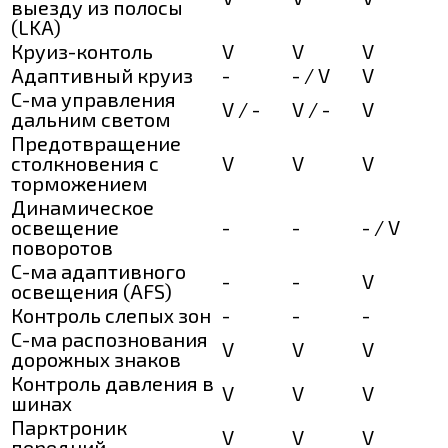
выезду из полосы
(LKA)
Круиз-контоль
V
V
V
Адаптивный круиз
-
- / V
V
С-ма управления
V / -
V / -
V
дальним светом
Предотвращение
столкновения с
V
V
V
торможением
Динамическое
освещение
-
-
- / V
поворотов
С-ма адаптивного
-
-
V
освещения (AFS)
Контроль слепых зон
-
-
-
С-ма распознования
V
V
V
дорожных знаков
Контроль давления в
V
V
V
шинах
Парктроник
V
V
V
передний