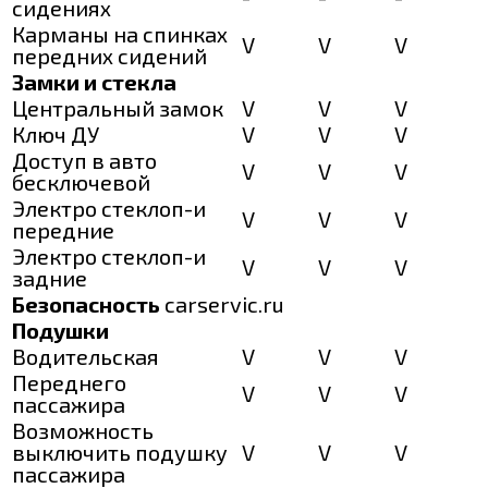
сидениях
Карманы на спинках
V
V
V
передних сидений
Замки и стекла
Центральный замок
V
V
V
Ключ ДУ
V
V
V
Доступ в авто
V
V
V
бесключевой
Электро стеклоп-и
V
V
V
передние
Электро стеклоп-и
V
V
V
задние
Безопасность
carservic.ru
Подушки
Водительская
V
V
V
Переднего
V
V
V
пассажира
Возможность
выключить подушку
V
V
V
пассажира