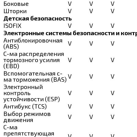
Боковые
V
V
V
Шторки
V
V
V
Детская безопасность
ISOFIX
V
V
V
Электронные системы безопасности и конт
Антиблокировочная
V
V
V
(ABS)
С-ма распределения
тормозного усилия
V
V
V
(ЕBD)
Вспомогательная с-
V
V
V
ма торможения (BАS)
Электронный
контроль
V
V
V
устойчивости (ESP)
Антибукс (TCS)
V
V
V
Выбор режимов
V
V
V
движения
С-ма
препятствующая
V
V
V