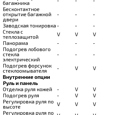
-
-
-
багажника
Бесконтактное
открытие багажной
-
-
-
двери
Заводская тонировка
-
-
-
Стекла с
V
V
V
теплозащитой
Панорама
-
-
-
Подогрев лобового
стекла
-
-
-
электрический
Подогрев форсунок
-
V
V
стеклоомывателя
Внутренние опции
Руль и панель
Отделка руля кожей
-
V
V
Подогрев руля
-
V
V
Регулировка руля по
V
V
V
высоте
Регулировка руля по