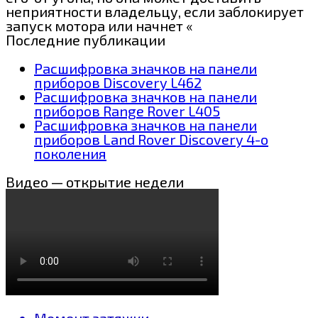
неприятности владельцу, если заблокирует
запуск мотора или начнет «
Последние публикации
Расшифровка значков на панели
приборов Discovery L462
Расшифровка значков на панели
приборов Range Rover L405
Расшифровка значков на панели
приборов Land Rover Discovery 4-о
поколения
Видео — открытие недели
Момент затяжки