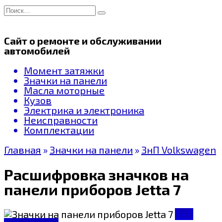
Перейти
Search
к
for:
содержанию
Сайт о ремонте и обслуживании
автомобилей
Момент затяжки
Значки на панели
Масла моторные
Кузов
Электрика и электроника
Неисправности
Комплектации
Главная
»
Значки на панели
»
ЗнП Volkswagen
Расшифровка значков на
панели приборов Jetta 7
ЗнП