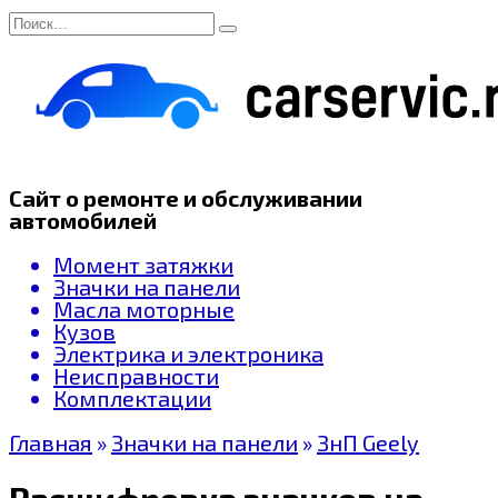
Перейти
Search
к
for:
содержанию
Сайт о ремонте и обслуживании
автомобилей
Момент затяжки
Значки на панели
Масла моторные
Кузов
Электрика и электроника
Неисправности
Комплектации
Главная
»
Значки на панели
»
ЗнП Geely
Расшифровка значков на