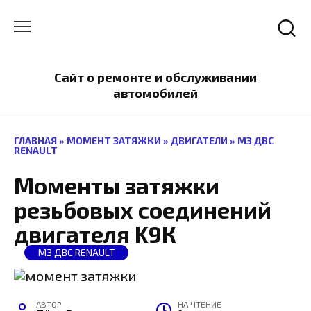
Перейти
к
содержанию
Сайт о ремонте и обслуживании
автомобилей
ГЛАВНАЯ
»
МОМЕНТ ЗАТЯЖКИ
»
ДВИГАТЕЛИ
»
МЗ ДВС
RENAULT
Моменты затяжки
резьбовых соединений
двигателя K9К
МЗ ДВС RENAULT
АВТОР
НА ЧТЕНИЕ