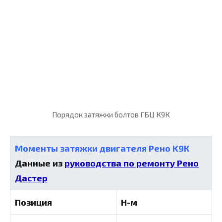
Порядок затяжки болтов ГБЦ К9К
Моменты затяжки двигателя Рено K9К
Данные из
руководства по ремонту Рено
Дастер
Позиция
Н-м