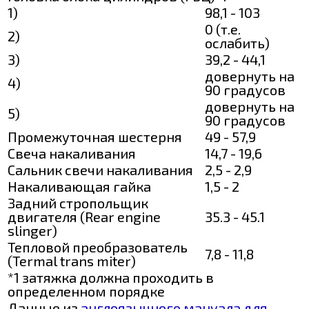
1)
98,1 - 103
0 (т.е.
2)
ослабить)
3)
39,2 - 44,1
довернуть на
4)
90 градусов
довернуть на
5)
90 градусов
Промежуточная шестерня
49 - 57,9
Свеча накаливания
14,7 - 19,6
Сальник свечи накаливания
2,5 - 2,9
Накаливающая гайка
1,5 - 2
Задний стропольщик
двигателя (Rear engine
35.3 - 45.1
slinger)
Тепловой преобразователь
7,8 - 11,8
(Termal trans miter)
*1 затяжка должна проходить в
определенном порядке
Данные из
англоязычного мануала для