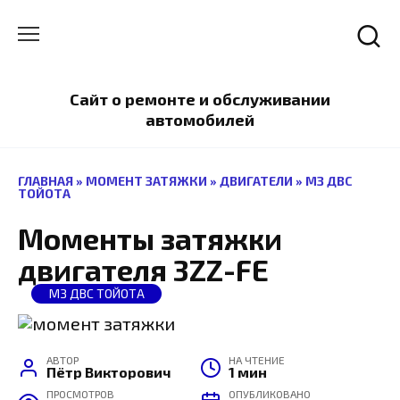
Перейти
к
содержанию
Сайт о ремонте и обслуживании
автомобилей
ГЛАВНАЯ
»
МОМЕНТ ЗАТЯЖКИ
»
ДВИГАТЕЛИ
»
МЗ ДВС
ТОЙОТА
Моменты затяжки
двигателя 3ZZ-FE
МЗ ДВС ТОЙОТА
АВТОР
НА ЧТЕНИЕ
Пётр Викторович
1 мин
ПРОСМОТРОВ
ОПУБЛИКОВАНО