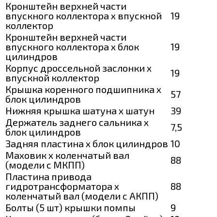
Кронштейн верхней части
впускного коллектора х впускной
19
коллектор
Кронштейн верхней части
впускного коллектора х блок
19
цилиндров
Корпус дроссельной заслонки х
19
впускной коллектор
Крышка коренного подшипника х
57
блок цилиндров
Нижняя крышка шатуна х шатун
39
Держатель заднего сальника х
7,5
блок цилиндров
Задняя пластина х блок цилиндров
10
Маховик х коленчатый вал
88
(модели с МКПП)
Пластина привода
гидротрансформатора х
88
коленчатый вал (модели с АКПП)
Болты (5 шт) крышки помпы
9