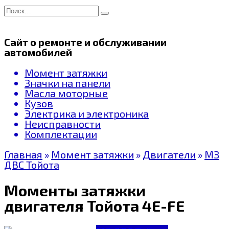
Перейти
Search
к
for:
содержанию
Сайт о ремонте и обслуживании
автомобилей
Момент затяжки
Значки на панели
Масла моторные
Кузов
Электрика и электроника
Неисправности
Комплектации
Главная
»
Момент затяжки
»
Двигатели
»
МЗ
ДВС Тойота
Моменты затяжки
двигателя Тойота 4E-FE