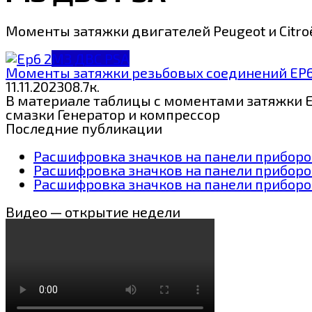
Моменты затяжки двигателей Peugeot и Citro
МЗ ДВС PSA
Моменты затяжки резьбовых соединений EP
11.11.2023
0
8.7к.
В материале таблицы с моментами затяжки EP
смазки Генератор и компрессор
Последние публикации
Расшифровка значков на панели приборов
Расшифровка значков на панели приборо
Расшифровка значков на панели приборов
Видео — открытие недели