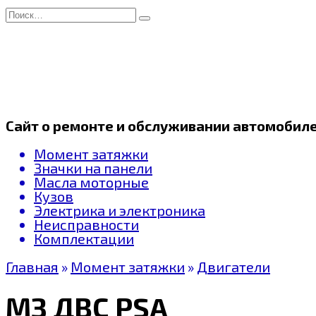
Перейти
Search
к
for:
содержанию
Сайт о ремонте и обслуживании автомобил
Момент затяжки
Значки на панели
Масла моторные
Кузов
Электрика и электроника
Неисправности
Комплектации
Главная
»
Момент затяжки
»
Двигатели
МЗ ДВС PSA