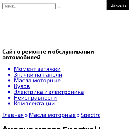
Перейти
Search
Закрыть 
к
for:
содержанию
Сайт о ремонте и обслуживании
автомобилей
Момент затяжки
Значки на панели
Масла моторные
Кузов
Электрика и электроника
Неисправности
Комплектации
Главная
»
Масла моторные
»
Spectrol
Анализ масла Spectrol Galax