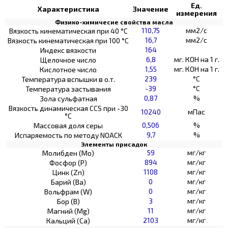
Ед.
Характеристика
Значение
измерения
Физико-химичесие свойства масла
110,75
мм2/с
Вязкость кинематическая при 40 °С
16,7
мм2/с
Вязкость кинематическая при 100 °С
164
Индекс вязкости
6,8
мг. КОН на 1 г.
Щелочное число
1,55
мг. КОН на 1 г.
Кислотное число
239
°C
Температура вспышки в о.т.
-39
°C
Температура застывания
0,87
%
Зола сульфатная
Вязкость динамическая CCS при -30
10240
мПас
°С
0,506
%
Массовая доля серы
9,7
%
Испаряемость по методу NOACK
Элементы присадок
59
мг/кг
Молибден (Мо)
894
мг/кг
Фосфор (Р)
1108
мг/кг
Цинк (Zn)
0
мг/кг
Барий (Ва)
0
мг/кг
Вольфрам (W)
3
мг/кг
Бор (В)
11
мг/кг
Магний (Mg)
2103
мг/кг
Кальций (Са)