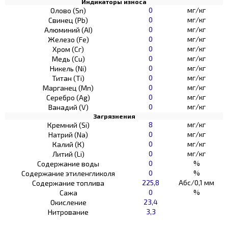
Индикаторы износа
0
мг/кг
Олово (Sn)
0
мг/кг
Свинец (Pb)
0
мг/кг
Алюминий (AI)
0
мг/кг
Железо (Fe)
0
мг/кг
Хром (Сг)
0
мг/кг
Медь (Cu)
0
мг/кг
Никель (Ni)
0
мг/кг
Титан (Ti)
0
мг/кг
Марганец (Mn)
0
мг/кг
Серебро (Ag)
0
мг/кг
Ванадий (V)
Загрязнения
8
мг/кг
Кремний (Si)
0
мг/кг
Натрий (Na)
0
мг/кг
Калий (К)
0
мг/кг
Литий (Li)
0
%
Содержание воды
0
%
Содержание этиленгликоля
225,8
Абс/0,1 мм
Содержание топлива
0
%
Сажа
23,4
Окисление
3,3
Нитрование