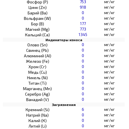
753
мг/кг
Фосфор (Р)
918
мг/кг
Цинк (Zn)
0
мг/кг
Барий (Ва)
0
мг/кг
Вольфрам (W)
177
мг/кг
Бор (В)
773
мг/кг
Магний (Mg)
1345
мг/кг
Кальций (Са)
Индикаторы износа
0
мг/кг
Олово (Sn)
0
мг/кг
Свинец (Pb)
0
мг/кг
Алюминий (AI)
0
мг/кг
Железо (Fe)
0
мг/кг
Хром (Сг)
0
мг/кг
Медь (Cu)
0
мг/кг
Никель (Ni)
0
мг/кг
Титан (Ti)
0
мг/кг
Марганец (Mn)
0
мг/кг
Серебро (Ag)
0
мг/кг
Ванадий (V)
Загрязнения
6
мг/кг
Кремний (Si)
0
мг/кг
Натрий (Na)
0
мг/кг
Калий (К)
0
мг/кг
Литий (Li)