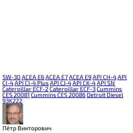
5W-30
ACEA E6
ACEA E7
ACEA E9
API CH-4
API
CI-4
API CI-4 Plus
API CJ-4
API CK-4
API SN
Caterpillar ECF-2
Caterpillar ECF-3
Cummins
CES 20081
Cummins CES 20086
Detroit Diesel
93K222
Пётр Викторович