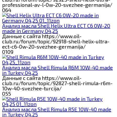
professional-av-l-0w-20-svezhee-germanija/
0
64
Анализ масла Shell Helix Ultra ECT C6 0W-20
made in Germany 04,25
Данные с сайта https://www.oil-
club.ru/forum/topic/92918-shell-helix-ultra-
ect-c6-0w-20-svezhee-germanija/
0
109
Анализ масла Shell Rimula R6M 10W-40 made
in Turkey 04,25
Данные с сайта https://www.oil-
club.ru/forum/topic/92827-shell-rimula-r6m-
10w-40-svezhee-turcija/
0
55
Анализ масла Shell Rimula R5E 10W-40 made
in Turkey 04,25