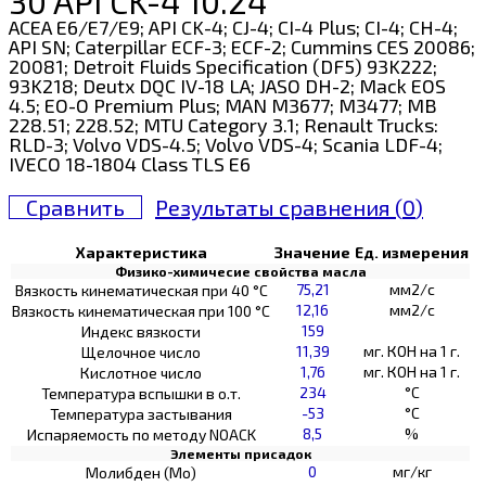
30 API CK-4 10.24
ACEA E6/E7/E9; API CK-4; CJ-4; CI-4 Plus; CI-4; CH-4;
API SN; Caterpillar ECF-3; ECF-2; Cummins CES 20086;
20081; Detroit Fluids Specification (DF5) 93K222;
93K218; Deutx DQC IV-18 LA; JASO DH-2; Mack EOS
4.5; EO-O Premium Plus; MAN M3677; M3477; MB
228.51; 228.52; MTU Category 3.1; Renault Trucks:
RLD-3; Volvo VDS-4.5; Volvo VDS-4; Scania LDF-4;
IVECO 18-1804 Class TLS E6
Сравнить
Результаты сравнения (
0
)
Характеристика
Значение
Ед. измерения
Физико-химичесие свойства масла
75,21
мм2/с
Вязкость кинематическая при 40 °С
12,16
мм2/с
Вязкость кинематическая при 100 °С
159
Индекс вязкости
11,39
мг. КОН на 1 г.
Щелочное число
1,76
мг. КОН на 1 г.
Кислотное число
234
°C
Температура вспышки в о.т.
-53
°C
Температура застывания
8,5
%
Испаряемость по методу NOACK
Элементы присадок
0
мг/кг
Молибден (Мо)