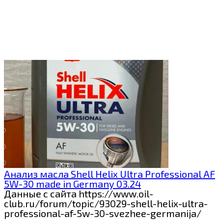
Анализ масла Shell Helix Ultra Professional AF
5W-30 made in Germany 03.24
Данные с сайта https://www.oil-
club.ru/forum/topic/93029-shell-helix-ultra-
professional-af-5w-30-svezhee-germanija/