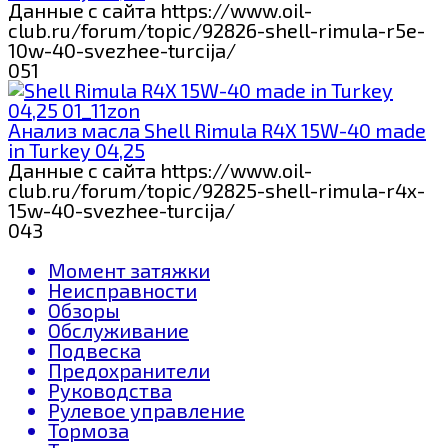
Данные с сайта https://www.oil-
club.ru/forum/topic/92826-shell-rimula-r5e-
10w-40-svezhee-turcija/
0
51
Анализ масла Shell Rimula R4X 15W-40 made
in Turkey 04,25
Данные с сайта https://www.oil-
club.ru/forum/topic/92825-shell-rimula-r4x-
15w-40-svezhee-turcija/
0
43
Момент затяжки
Неисправности
Обзоры
Обслуживание
Подвеска
Предохранители
Руководства
Рулевое управление
Тормоза