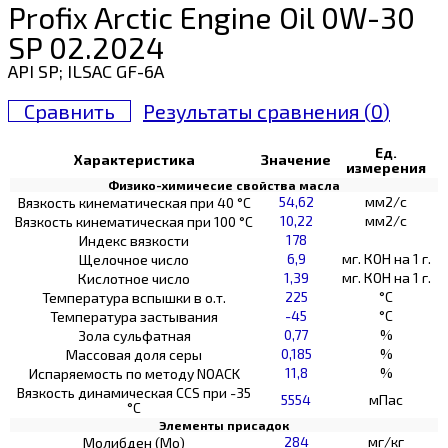
Profix Arctic Engine Oil 0W-30
SP 02.2024
API SP; ILSAC GF-6A
Сравнить
Результаты сравнения (
0
)
Ед.
Характеристика
Значение
измерения
Физико-химичесие свойства масла
54,62
мм2/с
Вязкость кинематическая при 40 °С
10,22
мм2/с
Вязкость кинематическая при 100 °С
178
Индекс вязкости
6,9
мг. КОН на 1 г.
Щелочное число
1,39
мг. КОН на 1 г.
Кислотное число
225
°C
Температура вспышки в о.т.
-45
°C
Температура застывания
0,77
%
Зола сульфатная
0,185
%
Массовая доля серы
11,8
%
Испаряемость по методу NOACK
Вязкость динамическая CCS при -35
5554
мПас
°С
Элементы присадок
284
мг/кг
Молибден (Мо)