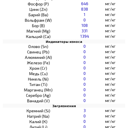
646
мг/кг
Фосфор (Р)
838
мг/кг
Цинк (Zn)
1
мг/кг
Барий (Ва)
0
мг/кг
Вольфрам (W)
108
мг/кг
Бор (В)
331
мг/кг
Магний (Mg)
1394
мг/кг
Кальций (Са)
Индикаторы износа
0
мг/кг
Олово (Sn)
0
мг/кг
Свинец (Pb)
0
мг/кг
Алюминий (AI)
0
мг/кг
Железо (Fe)
0
мг/кг
Хром (Сг)
0
мг/кг
Медь (Cu)
0
мг/кг
Никель (Ni)
0
мг/кг
Титан (Ti)
0
мг/кг
Марганец (Mn)
0
мг/кг
Серебро (Ag)
0
мг/кг
Ванадий (V)
Загрязнения
3
мг/кг
Кремний (Si)
0
мг/кг
Натрий (Na)
0
мг/кг
Калий (К)
0
мг/кг
Литий (Li)