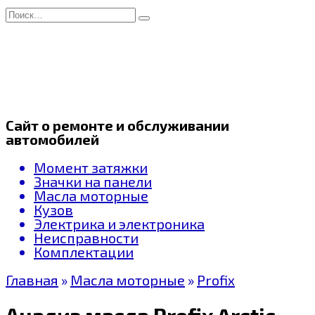
Перейти
Search
к
for:
содержанию
Сайт о ремонте и обслуживании
автомобилей
Момент затяжки
Значки на панели
Масла моторные
Кузов
Электрика и электроника
Неисправности
Комплектации
Главная
»
Масла моторные
»
Profix
Анализ масла Profix Arctic