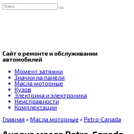
Перейти
Search
к
for:
содержанию
Сайт о ремонте и обслуживании
автомобилей
Момент затяжки
Значки на панели
Масла моторные
Кузов
Электрика и электроника
Неисправности
Комплектации
Главная
»
Масла моторные
»
Petro-Canada
Анализ масла Petro-Canada