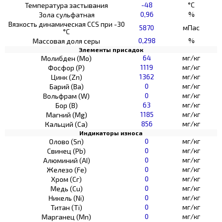
-48
°C
Температура застывания
0,96
%
Зола сульфатная
Вязкость динамическая CCS при -30
5870
мПас
°С
0,298
%
Массовая доля серы
Элементы присадок
64
мг/кг
Молибден (Мо)
1119
мг/кг
Фосфор (Р)
1362
мг/кг
Цинк (Zn)
0
мг/кг
Барий (Ва)
0
мг/кг
Вольфрам (W)
63
мг/кг
Бор (В)
1185
мг/кг
Магний (Mg)
856
мг/кг
Кальций (Са)
Индикаторы износа
0
мг/кг
Олово (Sn)
0
мг/кг
Свинец (Pb)
0
мг/кг
Алюминий (AI)
0
мг/кг
Железо (Fe)
0
мг/кг
Хром (Сг)
0
мг/кг
Медь (Cu)
0
мг/кг
Никель (Ni)
0
мг/кг
Титан (Ti)
0
мг/кг
Марганец (Mn)