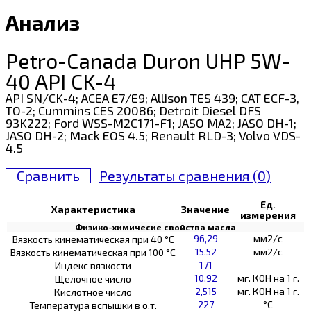
Анализ
Petro-Canada Duron UHP 5W-
40 API CK-4
API SN/CK-4; ACEA E7/E9; Allison TES 439; CAT ECF-3,
TO-2; Cummins CES 20086; Detroit Diesel DFS
93K222; Ford WSS-M2C171-F1; JASO MA2; JASO DH-1;
JASO DH-2; Mack EOS 4.5; Renault RLD-3; Volvo VDS-
4.5
Сравнить
Результаты сравнения (
0
)
Ед.
Характеристика
Значение
измерения
Физико-химичесие свойства масла
96,29
мм2/с
Вязкость кинематическая при 40 °С
15,52
мм2/с
Вязкость кинематическая при 100 °С
171
Индекс вязкости
10,92
мг. КОН на 1 г.
Щелочное число
2,515
мг. КОН на 1 г.
Кислотное число
227
°C
Температура вспышки в о.т.