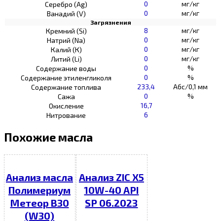
0
мг/кг
Серебро (Ag)
0
мг/кг
Ванадий (V)
Загрязнения
8
мг/кг
Кремний (Si)
0
мг/кг
Натрий (Na)
0
мг/кг
Калий (К)
0
мг/кг
Литий (Li)
0
%
Содержание воды
0
%
Содержание этиленгликоля
233,4
Абс/0,1 мм
Содержание топлива
0
%
Сажа
16,7
Окисление
6
Нитрование
Похожие масла
Анализ масла
Анализ ZIC X5
Полимериум
10W-40 API
Метеор В30
SP 06.2023
(W30)