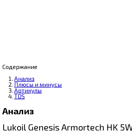
Содержание
Анализ
Плюсы и минусы
Артикулы
TDS
Анализ
Lukoil Genesis Armortech HK 5