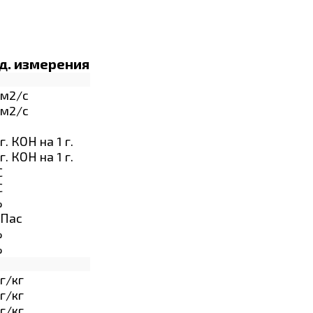
д. измерения
м2/с
м2/с
г. КОН на 1 г.
г. КОН на 1 г.
C
C
%
Пас
%
%
г/кг
г/кг
г/кг