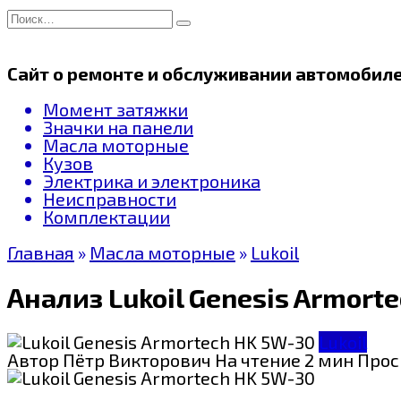
Перейти
Search
к
for:
содержанию
Сайт о ремонте и обслуживании автомобил
Момент затяжки
Значки на панели
Масла моторные
Кузов
Электрика и электроника
Неисправности
Комплектации
Главная
»
Масла моторные
»
Lukoil
Анализ Lukoil Genesis Armort
Lukoil
Автор
Пётр Викторович
На чтение
2 мин
Прос