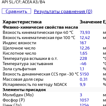
API SL/CF; ACEA A3/B4
Сравнить
Результаты сравнения (
0
)
Характеристика
Значение
Е
Физико-химичесие свойства масла
Вязкость кинематическая при 40 °С
73,93
м
Вязкость кинематическая при 100 °С
12,42
м
Индекс вязкости
167
Щелочное число
12,26
м
Кислотное число
1,65
м
Температура вспышки в о.т.
228
°
Температура застывания
-46
°
Зола сульфатная
1,1
Вязкость динамическая CCS при -30 °С
5150
м
Массовая доля серы
0,31
Испаряемость по методу NOACK
9,9
Элементы присадок
Молибден (Мо)
3
м
Фосфор (Р)
1057
м
Цинк (Zn)
1254
м