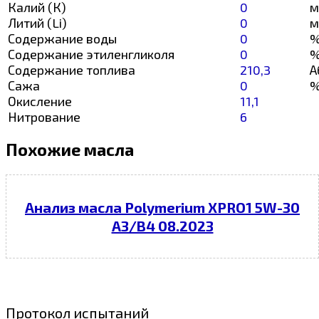
Калий (К)
0
м
Литий (Li)
0
м
Содержание воды
0
Содержание этиленгликоля
0
Содержание топлива
210,3
А
Сажа
0
Окисление
11,1
Нитрование
6
Похожие масла
Анализ масла Polymerium XPRO1 5W-30
A3/B4 08.2023
Протокол испытаний