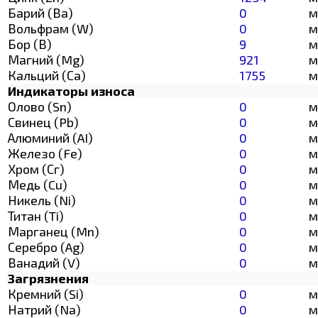
Барий (Ва)
0
м
Вольфрам (W)
0
м
Бор (В)
9
м
Магний (Mg)
921
м
Кальций (Са)
1755
м
Индикаторы износа
Олово (Sn)
0
м
Свинец (Pb)
0
м
Алюминий (AI)
0
м
Железо (Fe)
0
м
Хром (Сг)
0
м
Медь (Cu)
0
м
Никель (Ni)
0
м
Титан (Ti)
0
м
Марганец (Mn)
0
м
Серебро (Ag)
0
м
Ванадий (V)
0
м
Загрязнения
Кремний (Si)
0
м
Натрий (Na)
0
м