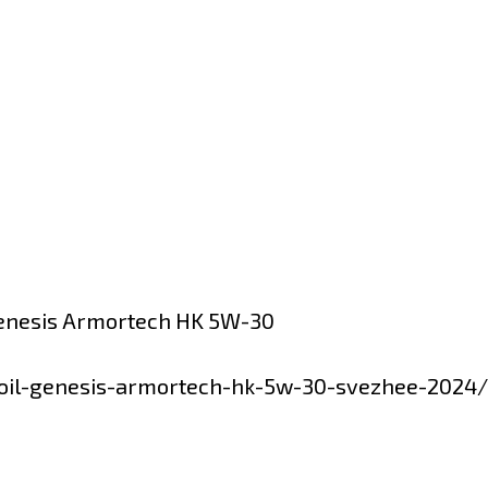
koil-genesis-armortech-hk-5w-30-svezhee-2024/