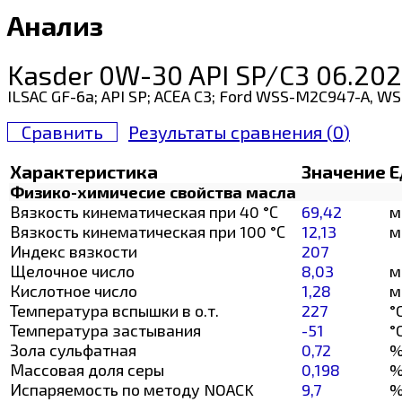
Анализ
Kasder 0W-30 API SP/C3 06.20
ILSAC GF-6a; API SP; AСЕA C3; Ford WSS-M2C947-A, 
Сравнить
Результаты сравнения (
0
)
Характеристика
Значение
Е
Физико-химичесие свойства масла
Вязкость кинематическая при 40 °С
69,42
м
Вязкость кинематическая при 100 °С
12,13
м
Индекс вязкости
207
Щелочное число
8,03
м
Кислотное число
1,28
м
Температура вспышки в о.т.
227
°
Температура застывания
-51
°
Зола сульфатная
0,72
Массовая доля серы
0,198
Испаряемость по методу NOACK
9,7