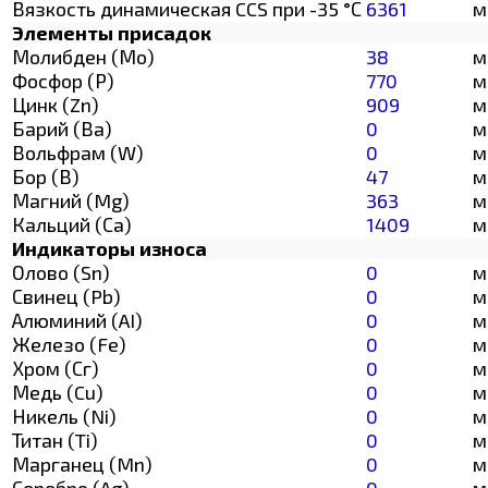
Вязкость динамическая CCS при -35 °С
6361
м
Элементы присадок
Молибден (Мо)
38
м
Фосфор (Р)
770
м
Цинк (Zn)
909
м
Барий (Ва)
0
м
Вольфрам (W)
0
м
Бор (В)
47
м
Магний (Mg)
363
м
Кальций (Са)
1409
м
Индикаторы износа
Олово (Sn)
0
м
Свинец (Pb)
0
м
Алюминий (AI)
0
м
Железо (Fe)
0
м
Хром (Сг)
0
м
Медь (Cu)
0
м
Никель (Ni)
0
м
Титан (Ti)
0
м
Марганец (Mn)
0
м
Серебро (Ag)
0
м