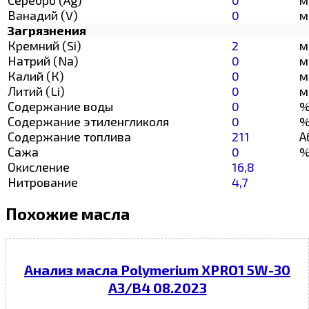
Ванадий (V)
0
м
Загрязнения
Кремний (Si)
2
м
Натрий (Na)
0
м
Калий (К)
0
м
Литий (Li)
0
м
Содержание воды
0
Содержание этиленгликоля
0
Содержание топлива
211
А
Сажа
0
Окисление
16,8
Нитрование
4,7
Похожие масла
Анализ масла Polymerium XPRO1 5W-30
A3/B4 08.2023