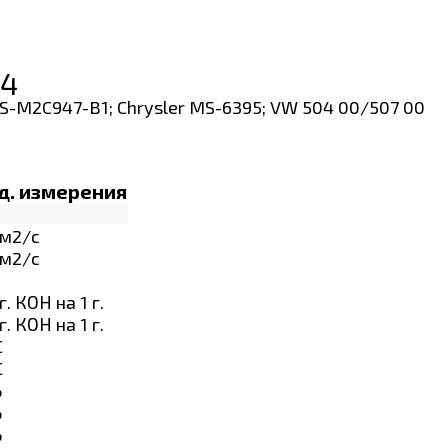
24
WSS-M2C947-B1; Chrysler MS-6395; VW 504 00/507 00
д. измерения
м2/с
м2/с
г. КОН на 1 г.
г. КОН на 1 г.
C
C
%
%
%