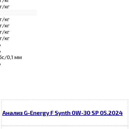
г/кг
г/кг
г/кг
г/кг
г/кг
%
%
бс/0,1 мм
%
Анализ G-Energy F Synth 0W-30 SP 05.2024