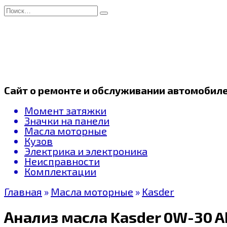
Перейти
Search
к
for:
содержанию
Сайт о ремонте и обслуживании автомобил
Момент затяжки
Значки на панели
Масла моторные
Кузов
Электрика и электроника
Неисправности
Комплектации
Главная
»
Масла моторные
»
Kasder
Анализ масла Kasder 0W-30 AP