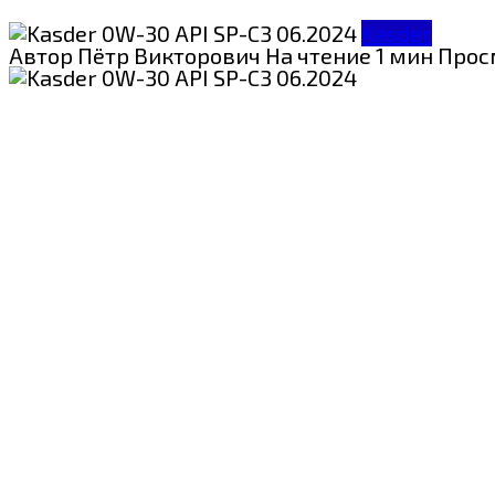
Kasder
Автор
Пётр Викторович
На чтение
1 мин
Прос