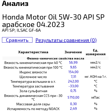
Анализ
Honda Motor Oil 5W-30 API SP
арабское 04.2023
API SP; ILSAC GF-6A
Сравнить
Результаты сравнения (
0
)
Ед.
Характеристика
Значение
измерения
Физико-химичесие свойства масла
56,99
мм2/с
Вязкость кинематическая при 40 °С
9,65
мм2/с
Вязкость кинематическая при 100 °С
154,00
Индекс вязкости
7,31
мг. КОН на 1 г.
Щелочное число
242,00
°C
Температура вспышки в о.т.
-33,00
°C
Температура застывания
0,75
%
Зола сульфатная
Вязкость динамическая CCS при -30
5710,00
мПас
°С
0,30
%
Массовая доля серы
2,49
%
Испаряемость по методу NOACK