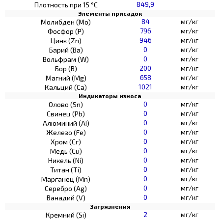
849,9
Плотность при 15 °C
Элементы присадок
84
мг/кг
Молибден (Мо)
796
мг/кг
Фосфор (Р)
946
мг/кг
Цинк (Zn)
0
мг/кг
Барий (Ва)
0
мг/кг
Вольфрам (W)
200
мг/кг
Бор (В)
658
мг/кг
Магний (Mg)
1021
мг/кг
Кальций (Са)
Индикаторы износа
0
мг/кг
Олово (Sn)
0
мг/кг
Свинец (Pb)
0
мг/кг
Алюминий (AI)
0
мг/кг
Железо (Fe)
0
мг/кг
Хром (Сг)
0
мг/кг
Медь (Cu)
0
мг/кг
Никель (Ni)
0
мг/кг
Титан (Ti)
0
мг/кг
Марганец (Mn)
0
мг/кг
Серебро (Ag)
0
мг/кг
Ванадий (V)
Загрязнения
2
мг/кг
Кремний (Si)