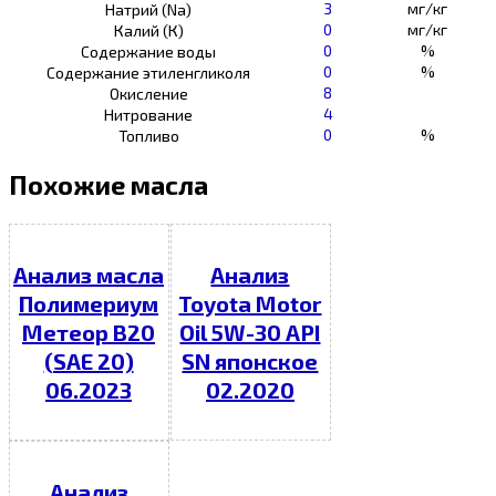
3
мг/кг
Натрий (Na)
0
мг/кг
Калий (К)
0
%
Содержание воды
0
%
Содержание этиленгликоля
8
Окисление
4
Нитрование
0
%
Топливо
Похожие масла
Анализ масла
Анализ
Полимериум
Toyota Motor
Метеор В20
Oil 5W-30 API
(SAE 20)
SN японское
06.2023
02.2020
Анализ