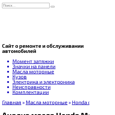
Перейти
Search
к
for:
содержанию
Сайт о ремонте и обслуживании
автомобилей
Момент затяжки
Значки на панели
Масла моторные
Кузов
Электрика и электроника
Неисправности
Комплектации
Главная
»
Масла моторные
»
Honda oil
Анализ масла Honda Motor