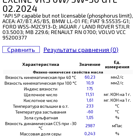
02.2024
*API SP capable but not licensable (phosphorus limit),
ACEA: A7/B7, A5/B5, BMW LL-01 FE; FIAT 9.55535-G1;
FORD WSS-M2C913-D; JAGUAR / LAND ROVER STJLR
03.5003; MB 229.6; RENAULT RN 0700; VOLVO VCC
95200377
Сравнить
Результаты сравнения (
0
)
Ед.
Характеристика
Значение
измерения
Физико-химичесие свойства масла
60,23
мм2/с
Вязкость кинематическая при 40 °С
10,9
мм2/с
Вязкость кинематическая при 100 °С
175
Индекс вязкости
11,51
мг. КОН на 1 г.
Щелочное число
1,61
мг. КОН на 1 г.
Кислотное число
233
°C
Температура вспышки в о.т.
-60
°C
Температура застывания
1,05
%
Зола сульфатная
Вязкость динамическая CCS при -30
2987
мПас
°С
0,243
%
Массовая доля серы