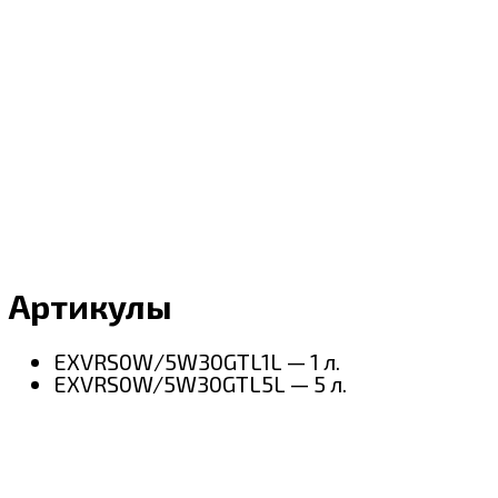
Артикулы
EXVRS
0
W
/5
W
30GTL1
L — 1 л.
EXVRS0W/5W30GTL5L — 5 л.