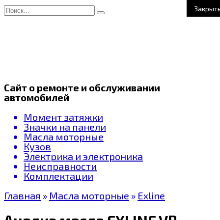
Перейти
Search
Закрыт
к
for:
содержанию
Сайт о ремонте и обслуживании
автомобилей
Момент затяжки
Значки на панели
Масла моторные
Кузов
Электрика и электроника
Неисправности
Комплектации
Главная
»
Масла моторные
»
Exline
Анализ масла EXLINE VRS