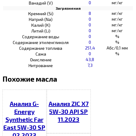
0
мг/кг
Ванадий (V)
Загрязнения
8
мг/кг
Кремний (Si)
0
мг/кг
Натрий (Na)
0
мг/кг
Калий (К)
0
мг/кг
Литий (Li)
0
%
Содержание воды
0
%
Содержание этиленгликоля
251,4
Абс/0,1 мм
Содержание топлива
0
%
Сажа
43,8
Окисление
7,3
Нитрование
Похожие масла
Анализ G-
Анализ ZIC X7
Energy
5W-30 API SP
Synthetic Far
11.2023
East 5W-30 SP
02.2023