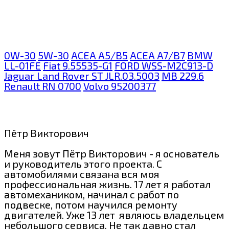
0W-30
5W-30
ACEA A5/B5
ACEA A7/B7
BMW
LL-01FE
Fiat 9.55535-G1
FORD WSS-M2C913-D
Jaguar Land Rover ST JLR.03.5003
MB 229.6
Renault RN 0700
Volvo 95200377
Пётр Викторович
Меня зовут Пётр Викторович - я основатель
и руководитель этого проекта. С
автомобилями связана вся моя
профессиональная жизнь. 17 лет я работал
автомехаником, начинал с работ по
подвеске, потом научился ремонту
двигателей. Уже 13 лет являюсь владельцем
небольшого сервиса. Не так давно стал