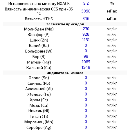
9,2
%
Испаряемость по методу NOACK
Вязкость динамическая CCS при -35
5098
мПас
°С
3,16
мПас
Вязкость HTHS
Элементы присадок
270
мг/кг
Молибден (Мо)
928
мг/кг
Фосфор (Р)
1131
мг/кг
Цинк (Zn)
0
мг/кг
Барий (Ва)
0
мг/кг
Вольфрам (W)
98
мг/кг
Бор (В)
1085
мг/кг
Магний (Mg)
1548
мг/кг
Кальций (Са)
Индикаторы износа
0
мг/кг
Олово (Sn)
0
мг/кг
Свинец (Pb)
0
мг/кг
Алюминий (AI)
0
мг/кг
Железо (Fe)
0
мг/кг
Хром (Сг)
0
мг/кг
Медь (Cu)
0
мг/кг
Никель (Ni)
0
мг/кг
Титан (Ti)
0
мг/кг
Марганец (Mn)
0
мг/кг
Серебро (Ag)