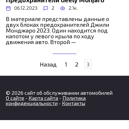
06.12.2023
2
2.1к.
В материале представлены данные о
двух блоках предохранителей Джили
Монджаро 2023. Один находится под
капотом у левого крыла по ходу
движения авто. Второй —
Пагинация
Назад
1
2
3
записей
© 2026 сайт об обслуживании автомобилей
О сайте
-
Карта сайта
-
Политика
конфиденциальности
-
Контакты